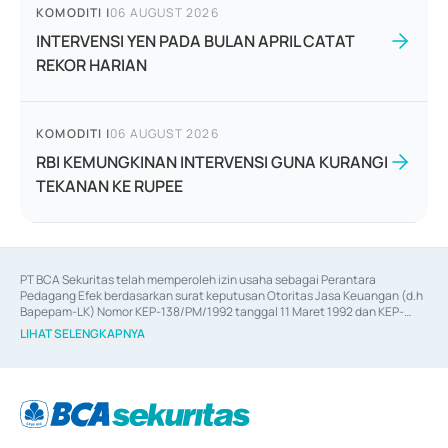
KOMODITI
|
06 AUGUST 2026
INTERVENSI YEN PADA BULAN APRIL CATAT
REKOR HARIAN
KOMODITI
|
06 AUGUST 2026
RBI KEMUNGKINAN INTERVENSI GUNA KURANGI
TEKANAN KE RUPEE
PT BCA Sekuritas telah memperoleh izin usaha sebagai Perantara 
Pedagang Efek berdasarkan surat keputusan Otoritas Jasa Keuangan (d.h 
Bapepam-LK) Nomor KEP-138/PM/1992 tanggal 11 Maret 1992 dan KEP-
06/D.04/2014 tanggal 28 Februari 2014, izin usaha sebagai Penjamin Emisi 
LIHAT SELENGKAPNYA
Efek berdasarkan surat keputusan Otoritas Jasa Keuangan Nomor KEP-
12/PM/PEE/1997 tanggal 24 September 1997 dan KEP-07/D.04/2014 
tanggal 28 Februari 2014, izin usaha sebagai penyedia Jasa Konsultasi 
(
Advisory
) atas kegiatan merger, akuisisi, divestasi, dan 
join venture
berdasarkan surat keputusan Otoritas Jasa Keuangan Nomor S-
67/PM.21/2017 tanggal 3 Februari 2017, dan beberapa izin usaha lainnya 
dari Bank Indonesia antara lain sebagai Perantara Pelaksanaan Transaksi 