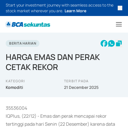
Start your investment journey with seamless access to the
stock market wherever you are.
Learn More
BERITA HARIAN
HARGA EMAS DAN PERAK
CETAK REKOR
KATEGORI
TERBIT PADA
Komoditi
21 December 2025
35536004
IQPlus, (22/12) - Emas dan perak mencapai rekor
tertinggi pada hari Senin (22 Desember) karena data