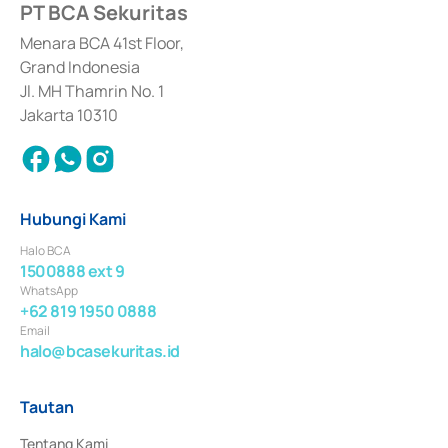
PT BCA Sekuritas
Sertifikat Deposito di Pasar Uang yang izinnya diterbitkan pada tahun 2017 
dan izin usaha lainnya dari Bank Indonesia sebagai Lembaga Pendukung 
Penerbitan, Transaksi, serta Penatausahaan dan Penyelesaian Transaksi 
Menara BCA 41st Floor,
Surat Berharga Komersial yang izinnya diterbitkan pada tahun 2018.
Grand Indonesia
Jl. MH Thamrin No. 1
Jakarta 10310
Hubungi Kami
Halo BCA
1500888 ext 9
WhatsApp
+62 819 1950 0888
Email
halo@bcasekuritas.id
Tautan
Tentang Kami