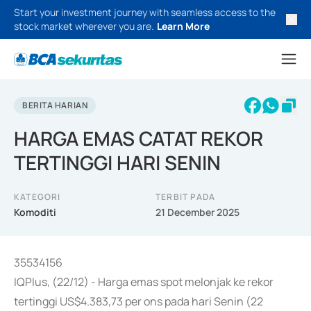
Start your investment journey with seamless access to the
stock market wherever you are.
Learn More
BERITA HARIAN
HARGA EMAS CATAT REKOR
TERTINGGI HARI SENIN
KATEGORI
TERBIT PADA
Komoditi
21 December 2025
35534156
IQPlus, (22/12) - Harga emas spot melonjak ke rekor
tertinggi US$4.383,73 per ons pada hari Senin (22