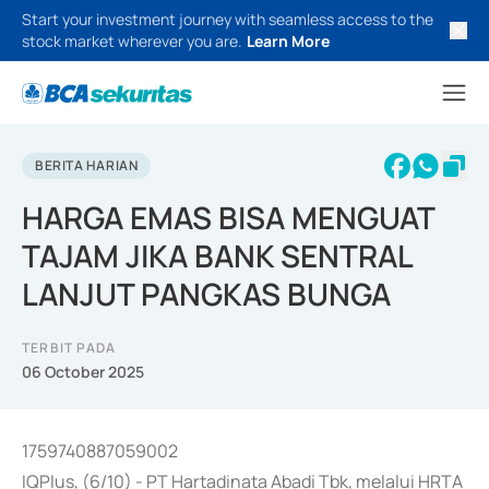
Start your investment journey with seamless access to the
stock market wherever you are.
Learn More
BERITA HARIAN
HARGA EMAS BISA MENGUAT
TAJAM JIKA BANK SENTRAL
LANJUT PANGKAS BUNGA
TERBIT PADA
06 October 2025
1759740887059002
IQPlus, (6/10) - PT Hartadinata Abadi Tbk, melalui HRTA