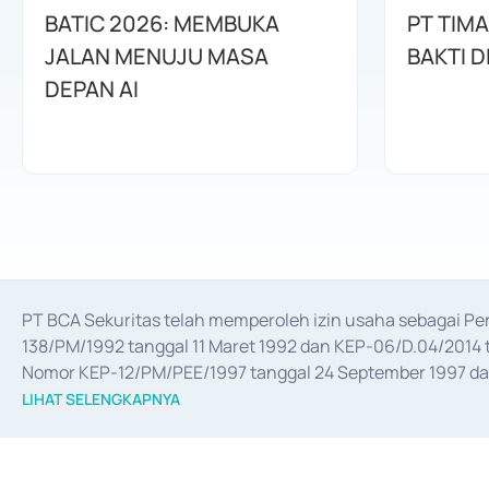
BATIC 2026: MEMBUKA
PT TIM
JALAN MENUJU MASA
BAKTI D
DEPAN AI
PT BCA Sekuritas telah memperoleh izin usaha sebagai P
138/PM/1992 tanggal 11 Maret 1992 dan KEP-06/D.04/2014 t
Nomor KEP-12/PM/PEE/1997 tanggal 24 September 1997 dan 
merger, akuisisi, divestasi, dan 
join venture
 berdasarkan su
LIHAT SELENGKAPNYA
dari Bank Indonesia antara lain sebagai Perantara Pelaksan
Bank Indonesia sebagai Lembaga Pendukung Penerbitan, Tr
tahun 2018.