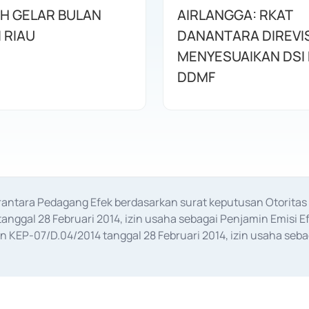
AH GELAR BULAN
AIRLANGGA: RKAT
I RIAU
DANANTARA DIREVIS
MENYESUAIKAN DSI
DDMF
erantara Pedagang Efek berdasarkan surat keputusan Otorit
anggal 28 Februari 2014, izin usaha sebagai Penjamin Emisi E
KEP-07/D.04/2014 tanggal 28 Februari 2014, izin usaha sebag
rat keputusan Otoritas Jasa Keuangan Nomor S-67/PM.21/2017 t
aan Transaksi Sertifikat Deposito di Pasar Uang yang izinnya d
ansaksi, serta Penatausahaan dan Penyelesaian Transaksi Sur