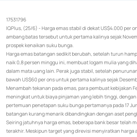
17531796
IQPlus, (25/6) - Harga emas stabil di dekat US$4.000 per o
ambang batas tersebut untuk pertama kalinya sejak Novem
prospek kenaikan suku bunga.
Harga emas batangan sedikit berubah, setelah turun hampi
naik 0,8 persen minggu ini, membuat logam mulia yang dih
dalam mata uang lain. Perak juga stabil, setelah penurun
bawah US$60 per ons untuk pertama kalinya sejak Desemb
Menambah tekanan pada emas, para pembuat kebijakan Fe
meningkat untuk biaya pinjaman yang lebih tinggi, denga
pertemuan penetapan suku bunga pertamanya pada 17 Juni
batangan kurang menarik dibandingkan dengan aset penghas
Seiring jatuhnya harga emas, beberapa bank besar telah
terakhir. Meskipun target yang direvisi menyiratkan harga ak