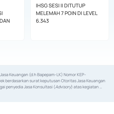
IHSG SESI II DITUTUP
I
MELEMAH 7 POIN DI LEVEL
 DAN
6.343
as Jasa Keuangan (d.h Bapepam-LK) Nomor KEP-
fek berdasarkan surat keputusan Otoritas Jasa Keuangan 
ai penyedia Jasa Konsultasi (
Advisory
) atas kegiatan 
anggal 3 Februari 2017, dan beberapa izin usaha lainnya 
iterbitkan pada tahun 2017 dan izin usaha lainnya dari 
at Berharga Komersial yang izinnya diterbitkan pada 