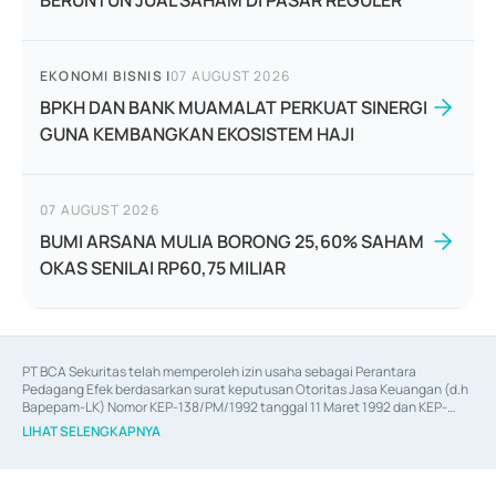
BERUNTUN JUAL SAHAM DI PASAR REGULER
EKONOMI BISNIS
|
07 AUGUST 2026
BPKH DAN BANK MUAMALAT PERKUAT SINERGI
GUNA KEMBANGKAN EKOSISTEM HAJI
07 AUGUST 2026
BUMI ARSANA MULIA BORONG 25,60% SAHAM
OKAS SENILAI RP60,75 MILIAR
PT BCA Sekuritas telah memperoleh izin usaha sebagai Perantara 
Pedagang Efek berdasarkan surat keputusan Otoritas Jasa Keuangan (d.h 
Bapepam-LK) Nomor KEP-138/PM/1992 tanggal 11 Maret 1992 dan KEP-
06/D.04/2014 tanggal 28 Februari 2014, izin usaha sebagai Penjamin Emisi 
LIHAT SELENGKAPNYA
Efek berdasarkan surat keputusan Otoritas Jasa Keuangan Nomor KEP-
12/PM/PEE/1997 tanggal 24 September 1997 dan KEP-07/D.04/2014 
tanggal 28 Februari 2014, izin usaha sebagai penyedia Jasa Konsultasi 
(
Advisory
) atas kegiatan merger, akuisisi, divestasi, dan 
join venture