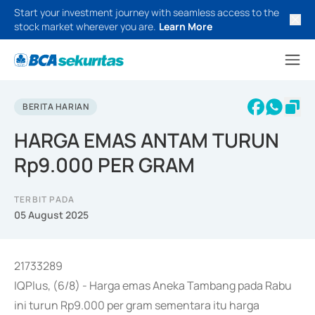
Start your investment journey with seamless access to the
stock market wherever you are.
Learn More
BERITA HARIAN
HARGA EMAS ANTAM TURUN
Rp9.000 PER GRAM
TERBIT PADA
05 August 2025
21733289
IQPlus, (6/8) - Harga emas Aneka Tambang pada Rabu
ini turun Rp9.000 per gram sementara itu harga