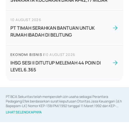
SWAKARYA KUCURKAN DANA RP42,77 MILIAR
10 AUGUST 2026
PT TIMAH SERAHKAN BANTUAN UNTUK
RUMAH IBADAH DI BELITUNG
EKONOMI BISNIS
|
10 AUGUST 2026
IHSG SESI II DITUTUP MELEMAH 44 POIN DI
LEVEL 6.365
PT BCA Sekuritas telah memperoleh izin usaha sebagai Perantara 
Pedagang Efek berdasarkan surat keputusan Otoritas Jasa Keuangan (d.h 
Bapepam-LK) Nomor KEP-138/PM/1992 tanggal 11 Maret 1992 dan KEP-
06/D.04/2014 tanggal 28 Februari 2014, izin usaha sebagai Penjamin Emisi 
LIHAT SELENGKAPNYA
Efek berdasarkan surat keputusan Otoritas Jasa Keuangan Nomor KEP-
12/PM/PEE/1997 tanggal 24 September 1997 dan KEP-07/D.04/2014 
tanggal 28 Februari 2014, izin usaha sebagai penyedia Jasa Konsultasi 
(
Advisory
) atas kegiatan merger, akuisisi, divestasi, dan 
join venture