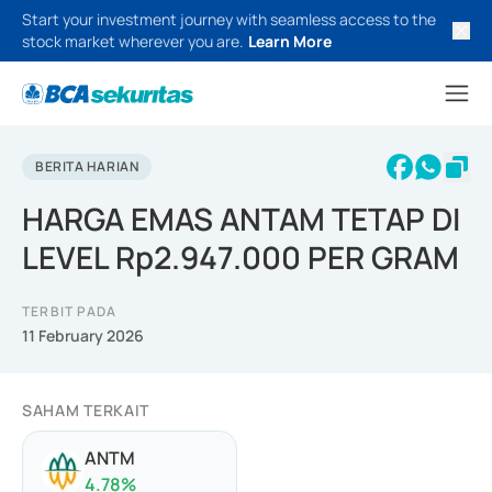
Start your investment journey with seamless access to the
stock market wherever you are.
Learn More
BERITA HARIAN
HARGA EMAS ANTAM TETAP DI
LEVEL Rp2.947.000 PER GRAM
TERBIT PADA
11 February 2026
SAHAM TERKAIT
ANTM
4.78
%