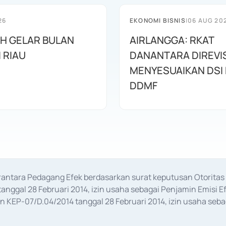
26
EKONOMI BISNIS
|
06 AUG 20
AH GELAR BULAN
AIRLANGGA: RKAT
I RIAU
DANANTARA DIREVIS
MENYESUAIKAN DSI
DDMF
erantara Pedagang Efek berdasarkan surat keputusan Otorit
anggal 28 Februari 2014, izin usaha sebagai Penjamin Emisi E
KEP-07/D.04/2014 tanggal 28 Februari 2014, izin usaha sebag
rat keputusan Otoritas Jasa Keuangan Nomor S-67/PM.21/2017 t
aan Transaksi Sertifikat Deposito di Pasar Uang yang izinnya d