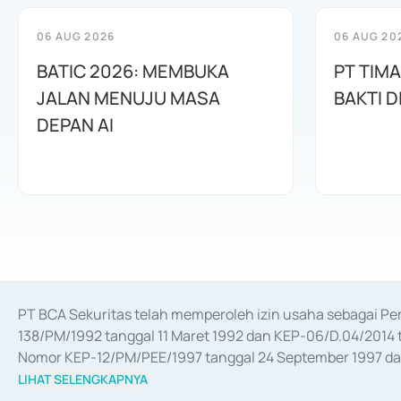
06 AUG 2026
06 AUG 20
BATIC 2026: MEMBUKA
PT TIM
JALAN MENUJU MASA
BAKTI D
DEPAN AI
PT BCA Sekuritas telah memperoleh izin usaha sebagai P
138/PM/1992 tanggal 11 Maret 1992 dan KEP-06/D.04/2014 t
Nomor KEP-12/PM/PEE/1997 tanggal 24 September 1997 dan 
merger, akuisisi, divestasi, dan 
join venture
 berdasarkan su
LIHAT SELENGKAPNYA
dari Bank Indonesia antara lain sebagai Perantara Pelaksan