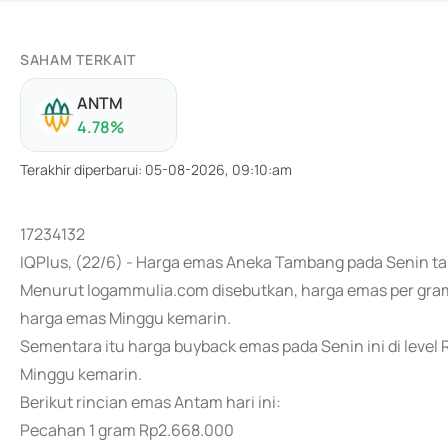
SAHAM TERKAIT
ANTM
4.78
%
Terakhir diperbarui
:
05-08-2026, 09:10:am
17234132
IQPlus, (22/6) - Harga emas Aneka Tambang pada Senin t
Menurut logammulia.com disebutkan, harga emas per gram 
harga emas Minggu kemarin.
Sementara itu harga buyback emas pada Senin ini di leve
Minggu kemarin.
Berikut rincian emas Antam hari ini:
Pecahan 1 gram Rp2.668.000