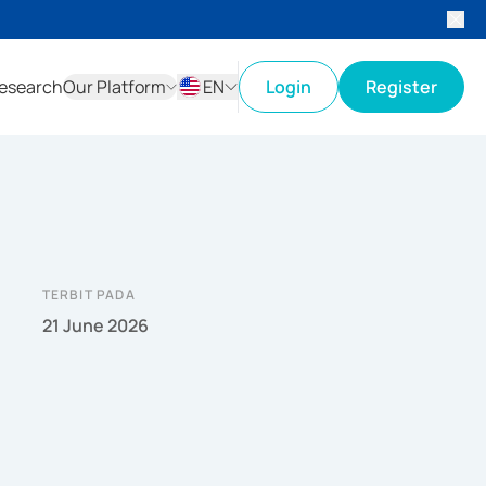
esearch
Our Platform
EN
Login
Register
ID
EN
TERBIT PADA
21 June 2026