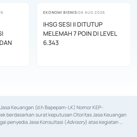
26
EKONOMI BISNIS
|
06 AUG 2026
IHSG SESI II DITUTUP
I
MELEMAH 7 POIN DI LEVEL
 DAN
6.343
as Jasa Keuangan (d.h Bapepam-LK) Nomor KEP-
fek berdasarkan surat keputusan Otoritas Jasa Keuangan 
ai penyedia Jasa Konsultasi (
Advisory
) atas kegiatan 
anggal 3 Februari 2017, dan beberapa izin usaha lainnya 
iterbitkan pada tahun 2017 dan izin usaha lainnya dari 