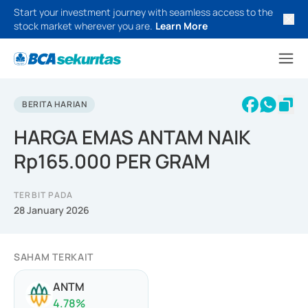
Start your investment journey with seamless access to the
stock market wherever you are.
Learn More
BERITA HARIAN
HARGA EMAS ANTAM NAIK
Rp165.000 PER GRAM
TERBIT PADA
28 January 2026
SAHAM TERKAIT
ANTM
4.78
%