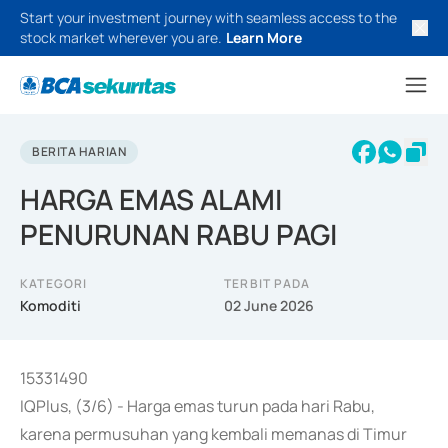
Start your investment journey with seamless access to the
stock market wherever you are.
Learn More
BERITA HARIAN
HARGA EMAS ALAMI
PENURUNAN RABU PAGI
KATEGORI
TERBIT PADA
Komoditi
02 June 2026
15331490
IQPlus, (3/6) - Harga emas turun pada hari Rabu,
karena permusuhan yang kembali memanas di Timur