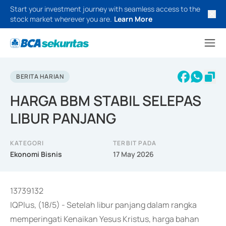
Start your investment journey with seamless access to the
stock market wherever you are.
Learn More
BERITA HARIAN
HARGA BBM STABIL SELEPAS
LIBUR PANJANG
KATEGORI
TERBIT PADA
Ekonomi Bisnis
17 May 2026
13739132
IQPlus, (18/5) - Setelah libur panjang dalam rangka
memperingati Kenaikan Yesus Kristus, harga bahan