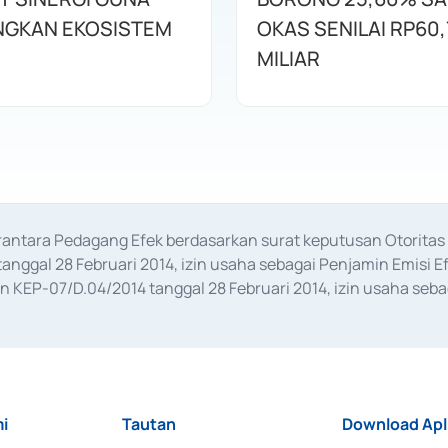
GKAN EKOSISTEM
OKAS SENILAI RP60,
MILIAR
erantara Pedagang Efek berdasarkan surat keputusan Otorit
anggal 28 Februari 2014, izin usaha sebagai Penjamin Emisi E
KEP-07/D.04/2014 tanggal 28 Februari 2014, izin usaha sebag
rat keputusan Otoritas Jasa Keuangan Nomor S-67/PM.21/2017 t
aan Transaksi Sertifikat Deposito di Pasar Uang yang izinnya d
ansaksi, serta Penatausahaan dan Penyelesaian Transaksi Sur
i
Tautan
Download Apl