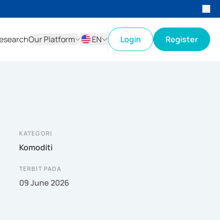
esearch
Our Platform
EN
Login
Register
ID
EN
KATEGORI
Komoditi
TERBIT PADA
09 June 2026