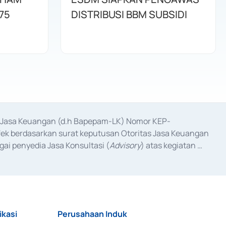
75
DISTRIBUSI BBM SUBSIDI
as Jasa Keuangan (d.h Bapepam-LK) Nomor KEP-
fek berdasarkan surat keputusan Otoritas Jasa Keuangan 
ai penyedia Jasa Konsultasi (
Advisory
) atas kegiatan 
anggal 3 Februari 2017, dan beberapa izin usaha lainnya 
iterbitkan pada tahun 2017 dan izin usaha lainnya dari 
at Berharga Komersial yang izinnya diterbitkan pada 
ikasi
Perusahaan Induk