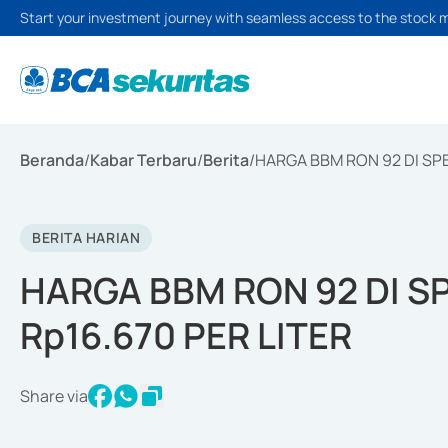
Start your investment journey with seamless access to the stock 
Beranda
/
Kabar Terbaru
/
Berita
/
HARGA BBM RON 92 DI SPBU
BERITA HARIAN
HARGA BBM RON 92 DI SP
Rp16.670 PER LITER
Share via