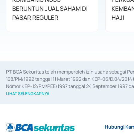
BERUNTUN JUAL SAHAM DI
KEMBAN
PASAR REGULER
HAJI
PT BCA Sekuritas telah memperoleh izin usaha sebagai P
138/PM/1992 tanggal 11 Maret 1992 dan KEP-06/D.04/2014 t
Nomor KEP-12/PM/PEE/1997 tanggal 24 September 1997 dan 
merger, akuisisi, divestasi, dan 
join venture
 berdasarkan su
LIHAT SELENGKAPNYA
dari Bank Indonesia antara lain sebagai Perantara Pelaksan
Bank Indonesia sebagai Lembaga Pendukung Penerbitan, Tr
tahun 2018.
Hubungi Kam