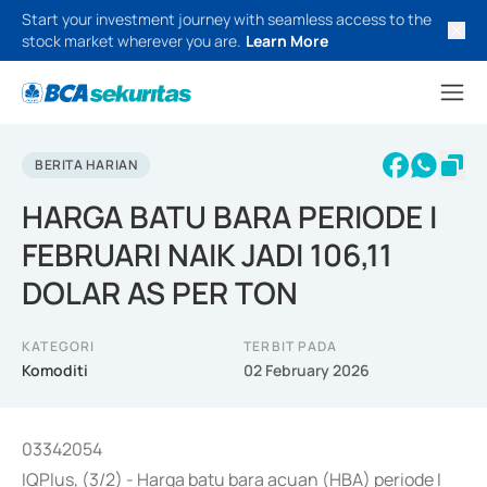
Start your investment journey with seamless access to the
stock market wherever you are.
Learn More
BERITA HARIAN
HARGA BATU BARA PERIODE I
FEBRUARI NAIK JADI 106,11
DOLAR AS PER TON
KATEGORI
TERBIT PADA
Komoditi
02 February 2026
03342054
IQPlus, (3/2) - Harga batu bara acuan (HBA) periode I