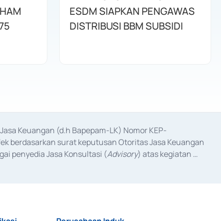
AHAM
ESDM SIAPKAN PENGAWAS
75
DISTRIBUSI BBM SUBSIDI
as Jasa Keuangan (d.h Bapepam-LK) Nomor KEP-
fek berdasarkan surat keputusan Otoritas Jasa Keuangan 
ai penyedia Jasa Konsultasi (
Advisory
) atas kegiatan 
anggal 3 Februari 2017, dan beberapa izin usaha lainnya 
iterbitkan pada tahun 2017 dan izin usaha lainnya dari 
at Berharga Komersial yang izinnya diterbitkan pada 