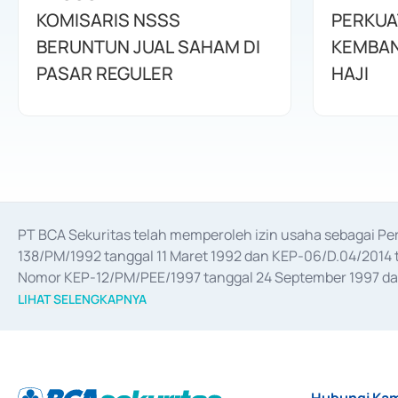
KOMISARIS NSSS
PERKUA
BERUNTUN JUAL SAHAM DI
KEMBAN
PASAR REGULER
HAJI
PT BCA Sekuritas telah memperoleh izin usaha sebagai P
138/PM/1992 tanggal 11 Maret 1992 dan KEP-06/D.04/2014 t
Nomor KEP-12/PM/PEE/1997 tanggal 24 September 1997 dan 
merger, akuisisi, divestasi, dan 
join venture
 berdasarkan su
LIHAT SELENGKAPNYA
dari Bank Indonesia antara lain sebagai Perantara Pelaksan
Bank Indonesia sebagai Lembaga Pendukung Penerbitan, Tr
tahun 2018.