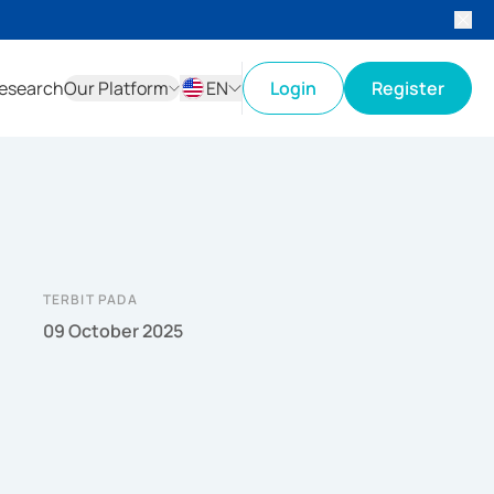
esearch
Our Platform
EN
Login
Register
ID
EN
TERBIT PADA
09 October 2025