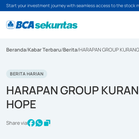
Start your investment journey with seamless access to the stock 
Beranda
/
Kabar Terbaru
/
Berita
/
HARAPAN GROUP KURANGI
BERITA HARIAN
HARAPAN GROUP KURAN
HOPE
Share via