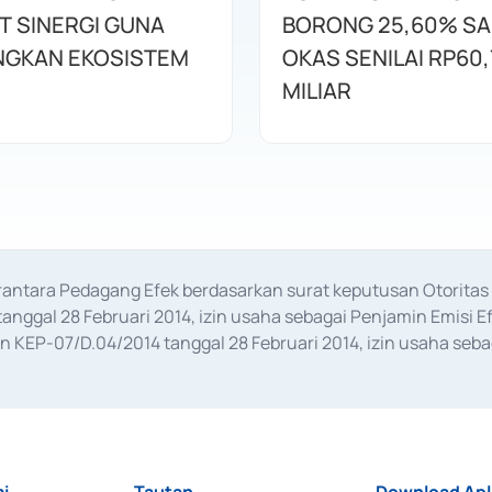
T SINERGI GUNA
BORONG 25,60% S
GKAN EKOSISTEM
OKAS SENILAI RP60,
MILIAR
erantara Pedagang Efek berdasarkan surat keputusan Otorit
anggal 28 Februari 2014, izin usaha sebagai Penjamin Emisi E
KEP-07/D.04/2014 tanggal 28 Februari 2014, izin usaha sebag
rat keputusan Otoritas Jasa Keuangan Nomor S-67/PM.21/2017 t
aan Transaksi Sertifikat Deposito di Pasar Uang yang izinnya d
ansaksi, serta Penatausahaan dan Penyelesaian Transaksi Sur