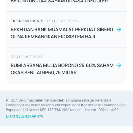
BERUNTUN JUAL SAHAM DI PASAR REGULER
EKONOMI BISNIS
|
07 AUGUST 2026
BPKH DAN BANK MUAMALAT PERKUAT SINERGI
GUNA KEMBANGKAN EKOSISTEM HAJI
07 AUGUST 2026
BUMI ARSANA MULIA BORONG 25,60% SAHAM
OKAS SENILAI RP60,75 MILIAR
PT BCA Sekuritas telah memperoleh izin usaha sebagai Perantara 
Pedagang Efek berdasarkan surat keputusan Otoritas Jasa Keuangan (d.h 
Bapepam-LK) Nomor KEP-138/PM/1992 tanggal 11 Maret 1992 dan KEP-
06/D.04/2014 tanggal 28 Februari 2014, izin usaha sebagai Penjamin Emisi 
LIHAT SELENGKAPNYA
Efek berdasarkan surat keputusan Otoritas Jasa Keuangan Nomor KEP-
12/PM/PEE/1997 tanggal 24 September 1997 dan KEP-07/D.04/2014 
tanggal 28 Februari 2014, izin usaha sebagai penyedia Jasa Konsultasi 