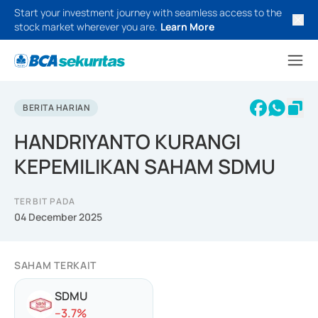
Start your investment journey with seamless access to the
stock market wherever you are.
Learn More
BERITA HARIAN
HANDRIYANTO KURANGI
KEPEMILIKAN SAHAM SDMU
TERBIT PADA
04 December 2025
SAHAM TERKAIT
SDMU
-
-3.7
%