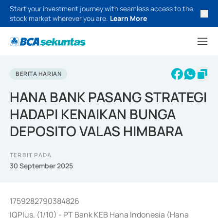
Start your investment journey with seamless access to the
stock market wherever you are.
Learn More
BERITA HARIAN
HANA BANK PASANG STRATEGI
HADAPI KENAIKAN BUNGA
DEPOSITO VALAS HIMBARA
TERBIT PADA
30 September 2025
1759282790384826
IQPlus, (1/10) - PT Bank KEB Hana Indonesia (Hana