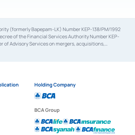
uthority (formerly Bapepam-LK) Number KEP-138/PM/1992
decree of the Financial Services Authority Number KEP-
 of Advisory Services on mergers, acquisitions,
bruary 28, 2014, a business license as a provider of
ial Services Authority Number S-67/PM.21/2017 dated
ementation of Certificate of Deposit Transactions in the
ion for the Issuance, Transaction, and Administration and
lication
Holding Company
BCA Group