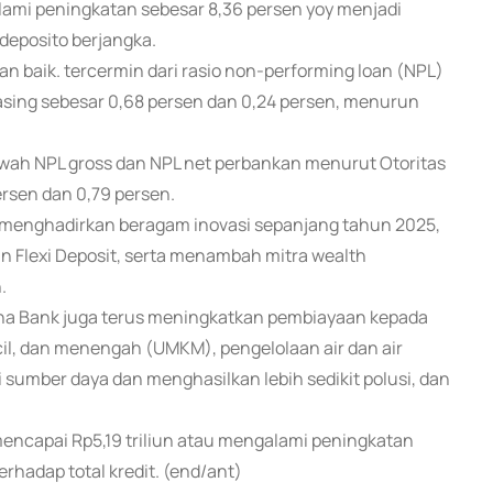
alami peningkatan sebesar 8,36 persen yoy menjadi
 deposito berjangka.
n baik. tercermin dari rasio non-performing loan (NPL)
sing sebesar 0,68 persen dan 0,24 persen, menurun
wah NPL gross dan NPL net perbankan menurut Otoritas
rsen dan 0,79 persen.
menghadirkan beragam inovasi sepanjang tahun 2025,
n Flexi Deposit, serta menambah mitra wealth
.
ana Bank juga terus meningkatkan pembiayaan kepada
cil, dan menengah (UMKM), pengelolaan air dan air
sumber daya dan menghasilkan lebih sedikit polusi, dan
ncapai Rp5,19 triliun atau mengalami peningkatan
erhadap total kredit. (end/ant)