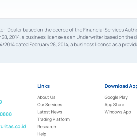
oker-Dealer based on the decree of the Financial Services A
28, 2014, a business license as an Underwriter based on the 
014 dated February 28, 2014, a business license as a provider
 Financial Services Authority Number S-67/PM.21/2014 dated Fe
and joint ventures based on the decision letter of the Financ
 Bank Indonesia, among others as an Intermediary for the Impl
usiness licenses from Bank Indonesia as a Supporting Institut
e was issued in 2018.
Links
Download App
About Us
Google Play
9
Our Services
App Store
Latest News
Windows App
 0888
Trading Platform
ritas.co.id
Research
Help