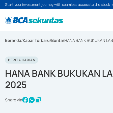
Start your investment journey with seamless access to the stock 
Beranda
/
Kabar Terbaru
/
Berita
/
HANA BANK BUKUKAN LABA
BERITA HARIAN
HANA BANK BUKUKAN LAB
2025
Share via