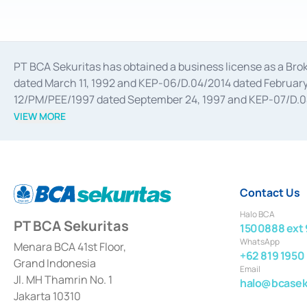
PT BCA Sekuritas has obtained a business license as a Br
dated March 11, 1992 and KEP-06/D.04/2014 dated February 
12/PM/PEE/1997 dated September 24, 1997 and KEP-07/D.04/2
divestments, and joint ventures based on the decree of the
VIEW MORE
Advisory Services for mergers, acquisitions, divestments, 
February 3, 2017, and several other business licenses from
Money Market whose license was issued in 2017 and other b
Settlement of Commercial Paper Transactions whose licens
Contact Us
Halo BCA
PT BCA Sekuritas
1500888 ext 
WhatsApp
Menara BCA 41st Floor,
+62 819 1950
Grand Indonesia
Email
Jl. MH Thamrin No. 1
halo@bcaseku
Jakarta 10310