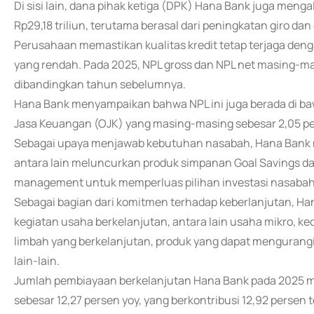
Di sisi lain, dana pihak ketiga (DPK) Hana Bank juga meng
Rp29,18 triliun, terutama berasal dari peningkatan giro dan
Perusahaan memastikan kualitas kredit tetap terjaga denga
yang rendah. Pada 2025, NPL gross dan NPL net masing-ma
dibandingkan tahun sebelumnya.
Hana Bank menyampaikan bahwa NPL ini juga berada di ba
Jasa Keuangan (OJK) yang masing-masing sebesar 2,05 pe
Sebagai upaya menjawab kebutuhan nasabah, Hana Bank 
antara lain meluncurkan produk simpanan Goal Savings da
management untuk memperluas pilihan investasi nasabah
Sebagai bagian dari komitmen terhadap keberlanjutan, H
kegiatan usaha berkelanjutan, antara lain usaha mikro, ke
limbah yang berkelanjutan, produk yang dapat mengurangi 
lain-lain.
Jumlah pembiayaan berkelanjutan Hana Bank pada 2025 me
sebesar 12,27 persen yoy, yang berkontribusi 12,92 persen t