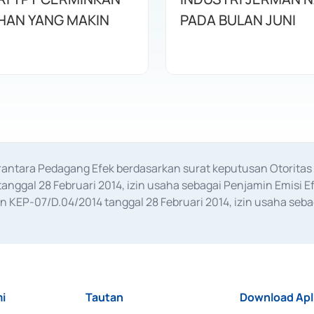
HAN YANG MAKIN
PADA BULAN JUNI
erantara Pedagang Efek berdasarkan surat keputusan Otorit
anggal 28 Februari 2014, izin usaha sebagai Penjamin Emisi E
KEP-07/D.04/2014 tanggal 28 Februari 2014, izin usaha sebag
rat keputusan Otoritas Jasa Keuangan Nomor S-67/PM.21/2017 t
aan Transaksi Sertifikat Deposito di Pasar Uang yang izinnya d
ansaksi, serta Penatausahaan dan Penyelesaian Transaksi Sur
i
Tautan
Download Apl