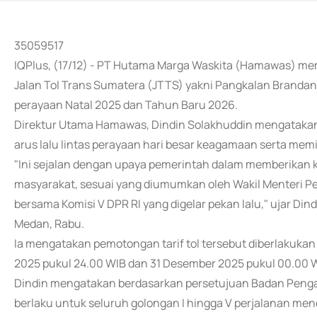
35059517
IQPlus, (17/12) - PT Hutama Marga Waskita (Hamawas) mem
Jalan Tol Trans Sumatera (JTTS) yakni Pangkalan Brand
perayaan Natal 2025 dan Tahun Baru 2026.
Direktur Utama Hamawas, Dindin Solakhuddin mengatakan
arus lalu lintas perayaan hari besar keagamaan serta mem
"Ini sejalan dengan upaya pemerintah dalam memberikan
masyarakat, sesuai yang diumumkan oleh Wakil Menteri P
bersama Komisi V DPR RI yang digelar pekan lalu," ujar Di
Medan, Rabu.
Ia mengatakan pemotongan tarif tol tersebut diberlakuka
2025 pukul 24.00 WIB dan 31 Desember 2025 pukul 00.00 W
Dindin mengatakan berdasarkan persetujuan Badan Pengatur
berlaku untuk seluruh golongan I hingga V perjalanan men