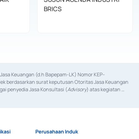
BRICS
as Jasa Keuangan (d.h Bapepam-LK) Nomor KEP-
fek berdasarkan surat keputusan Otoritas Jasa Keuangan 
ai penyedia Jasa Konsultasi (
Advisory
) atas kegiatan 
anggal 3 Februari 2017, dan beberapa izin usaha lainnya 
iterbitkan pada tahun 2017 dan izin usaha lainnya dari 
at Berharga Komersial yang izinnya diterbitkan pada 
ikasi
Perusahaan Induk