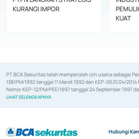
KURANGI IMPOR
PEMULI
KUAT
PT BCA Sekuritas telah memperoleh izin usaha sebagai P
138/PM/1992 tanggal 11 Maret 1992 dan KEP-06/D.04/2014 t
Nomor KEP-12/PM/PEE/1997 tanggal 24 September 1997 dan 
merger, akuisisi, divestasi, dan 
join venture
 berdasarkan su
LIHAT SELENGKAPNYA
dari Bank Indonesia antara lain sebagai Perantara Pelaksan
Bank Indonesia sebagai Lembaga Pendukung Penerbitan, Tr
tahun 2018.
Hubungi Kam