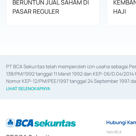
BERUNTUN JUAL SAHAM DI
KEMBAN
PASAR REGULER
HAJI
PT BCA Sekuritas telah memperoleh izin usaha sebagai P
138/PM/1992 tanggal 11 Maret 1992 dan KEP-06/D.04/2014 t
Nomor KEP-12/PM/PEE/1997 tanggal 24 September 1997 dan 
merger, akuisisi, divestasi, dan 
join venture
 berdasarkan su
LIHAT SELENGKAPNYA
dari Bank Indonesia antara lain sebagai Perantara Pelaksan
Bank Indonesia sebagai Lembaga Pendukung Penerbitan, Tr
tahun 2018.
Hubungi Kam
Halo BCA