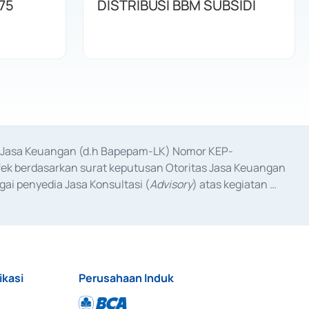
75
DISTRIBUSI BBM SUBSIDI
as Jasa Keuangan (d.h Bapepam-LK) Nomor KEP-
fek berdasarkan surat keputusan Otoritas Jasa Keuangan 
ai penyedia Jasa Konsultasi (
Advisory
) atas kegiatan 
anggal 3 Februari 2017, dan beberapa izin usaha lainnya 
iterbitkan pada tahun 2017 dan izin usaha lainnya dari 
at Berharga Komersial yang izinnya diterbitkan pada 
ikasi
Perusahaan Induk