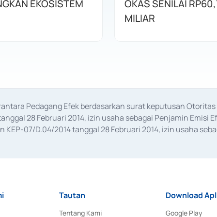
GKAN EKOSISTEM
OKAS SENILAI RP60,
MILIAR
erantara Pedagang Efek berdasarkan surat keputusan Otorit
anggal 28 Februari 2014, izin usaha sebagai Penjamin Emisi E
KEP-07/D.04/2014 tanggal 28 Februari 2014, izin usaha sebag
rat keputusan Otoritas Jasa Keuangan Nomor S-67/PM.21/2017 t
aan Transaksi Sertifikat Deposito di Pasar Uang yang izinnya d
ansaksi, serta Penatausahaan dan Penyelesaian Transaksi Sur
i
Tautan
Download Apl
Tentang Kami
Google Play