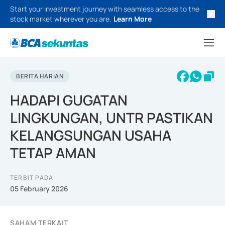
Start your investment journey with seamless access to the
stock market wherever you are.
Learn More
BERITA HARIAN
HADAPI GUGATAN
LINGKUNGAN, UNTR PASTIKAN
KELANGSUNGAN USAHA
TETAP AMAN
TERBIT PADA
05 February 2026
SAHAM TERKAIT