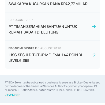
SWAKARYA KUCURKAN DANA RP42,77 MILIAR
10 AUGUST 2026
PT TIMAH SERAHKAN BANTUAN UNTUK
RUMAH IBADAH DI BELITUNG
EKONOMI BISNIS
|
10 AUGUST 2026
IHSG SESI II DITUTUP MELEMAH 44 POIN DI
LEVEL 6.365
PT BCA Sekuritas has obtained a business license as a Broker-Dealer based
on the decree of the Financial Services Authority (formerly Bapepam-LK)
Number KEP-138/PM/1992 dated March 11, 1992 and KEP-06/D.04/2014
dated February 28, 2014, a business license as an Underwriter based on the
VIEW MORE
decree of the Financial Services Authority Number KEP-12/PM/PEE/1997
dated September 24, 1997 and KEP-07/D.04/2014 dated February 28, 2014,
a business license as a provider of Advisory Services on mergers,