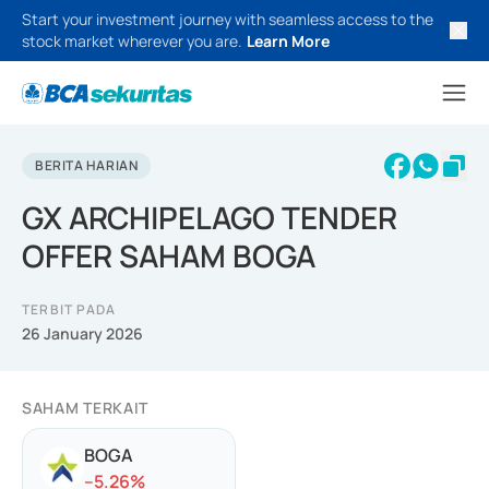
Start your investment journey with seamless access to the
stock market wherever you are.
Learn More
BERITA HARIAN
GX ARCHIPELAGO TENDER
OFFER SAHAM BOGA
TERBIT PADA
26 January 2026
SAHAM TERKAIT
BOGA
-
-5.26
%