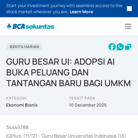
Start your investment journey with seamless access to the
stock market wherever you are.
Learn More
BERITA HARIAN
GURU BESAR UI: ADOPSI AI
BUKA PELUANG DAN
TANTANGAN BARU BAGI UMKM
KATEGORI
TERBIT PADA
Ekonomi Bisnis
10 December 2025
34449788
IQPlus, (11/12) - Guru Besar Universitas Indonesia (UI)