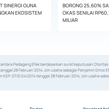
T SINERGI GUNA
BORONG 25,60% S
GKAN EKOSISTEM
OKAS SENILAI RP60,
MILIAR
erantara Pedagang Efek berdasarkan surat keputusan Otorit
anggal 28 Februari 2014, izin usaha sebagai Penjamin Emisi E
KEP-07/D.04/2014 tanggal 28 Februari 2014, izin usaha sebag
rat keputusan Otoritas Jasa Keuangan Nomor S-67/PM.21/2017 t
aan Transaksi Sertifikat Deposito di Pasar Uang yang izinnya d
ansaksi, serta Penatausahaan dan Penyelesaian Transaksi Sur