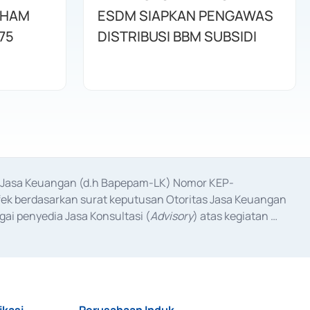
AHAM
ESDM SIAPKAN PENGAWAS
75
DISTRIBUSI BBM SUBSIDI
as Jasa Keuangan (d.h Bapepam-LK) Nomor KEP-
fek berdasarkan surat keputusan Otoritas Jasa Keuangan 
ai penyedia Jasa Konsultasi (
Advisory
) atas kegiatan 
anggal 3 Februari 2017, dan beberapa izin usaha lainnya 
iterbitkan pada tahun 2017 dan izin usaha lainnya dari 
at Berharga Komersial yang izinnya diterbitkan pada 