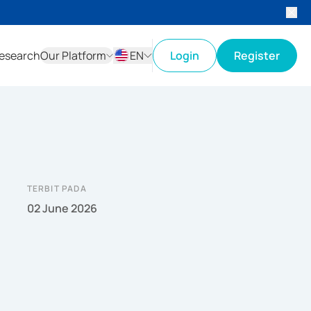
esearch
Our Platform
EN
Login
Register
ID
EN
TERBIT PADA
02 June 2026