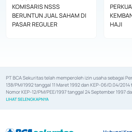
KOMISARIS NSSS
PERKUA
BERUNTUN JUAL SAHAM DI
KEMBAN
PASAR REGULER
HAJI
PT BCA Sekuritas telah memperoleh izin usaha sebagai P
138/PM/1992 tanggal 11 Maret 1992 dan KEP-06/D.04/2014 t
Nomor KEP-12/PM/PEE/1997 tanggal 24 September 1997 dan 
merger, akuisisi, divestasi, dan 
join venture
 berdasarkan su
LIHAT SELENGKAPNYA
dari Bank Indonesia antara lain sebagai Perantara Pelaksan
Bank Indonesia sebagai Lembaga Pendukung Penerbitan, Tr
tahun 2018.