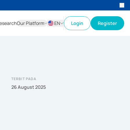
esearch
Our Platform
EN
Login
Register
ID
EN
TERBIT PADA
26 August 2025