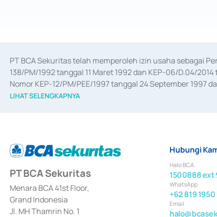
PT BCA Sekuritas telah memperoleh izin usaha sebagai P
138/PM/1992 tanggal 11 Maret 1992 dan KEP-06/D.04/2014 t
Nomor KEP-12/PM/PEE/1997 tanggal 24 September 1997 dan 
merger, akuisisi, divestasi, dan 
join venture
 berdasarkan su
LIHAT SELENGKAPNYA
dari Bank Indonesia antara lain sebagai Perantara Pelaksan
Bank Indonesia sebagai Lembaga Pendukung Penerbitan, Tr
tahun 2018.
Hubungi Kam
Halo BCA
PT BCA Sekuritas
1500888 ext 
WhatsApp
Menara BCA 41st Floor,
+62 819 1950
Grand Indonesia
Email
Jl. MH Thamrin No. 1
halo@bcaseku