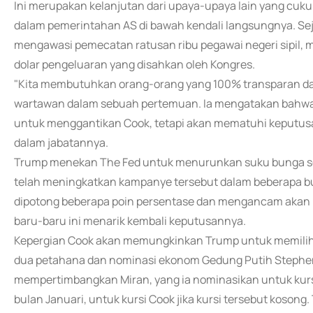
Ini merupakan kelanjutan dari upaya-upaya lain yang cu
dalam pemerintahan AS di bawah kendali langsungnya. Seja
mengawasi pemecatan ratusan ribu pegawai negeri sipil
dolar pengeluaran yang disahkan oleh Kongres.
"Kita membutuhkan orang-orang yang 100% transparan dan 
wartawan dalam sebuah pertemuan. Ia mengatakan bahwa 
untuk menggantikan Cook, tetapi akan mematuhi keputu
dalam jabatannya.
Trump menekan The Fed untuk menurunkan suku bunga se
telah meningkatkan kampanye tersebut dalam beberapa bu
dipotong beberapa poin persentase dan mengancam akan 
baru-baru ini menarik kembali keputusannya.
Kepergian Cook akan memungkinkan Trump untuk memilih 
dua petahana dan nominasi ekonom Gedung Putih Stephen
mempertimbangkan Miran, yang ia nominasikan untuk kurs
bulan Januari, untuk kursi Cook jika kursi tersebut koson