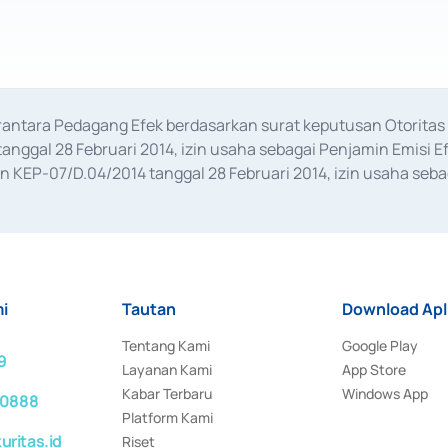
erantara Pedagang Efek berdasarkan surat keputusan Otorit
anggal 28 Februari 2014, izin usaha sebagai Penjamin Emisi E
KEP-07/D.04/2014 tanggal 28 Februari 2014, izin usaha sebag
rat keputusan Otoritas Jasa Keuangan Nomor S-67/PM.21/2017 t
aan Transaksi Sertifikat Deposito di Pasar Uang yang izinnya d
ansaksi, serta Penatausahaan dan Penyelesaian Transaksi Sur
i
Tautan
Download Apl
Tentang Kami
Google Play
9
Layanan Kami
App Store
Kabar Terbaru
Windows App
 0888
Platform Kami
ritas.id
Riset