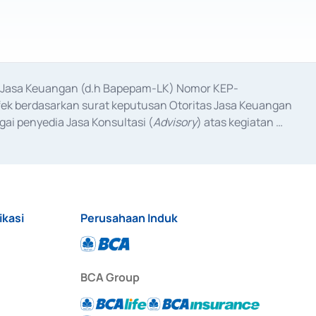
as Jasa Keuangan (d.h Bapepam-LK) Nomor KEP-
fek berdasarkan surat keputusan Otoritas Jasa Keuangan 
ai penyedia Jasa Konsultasi (
Advisory
) atas kegiatan 
anggal 3 Februari 2017, dan beberapa izin usaha lainnya 
iterbitkan pada tahun 2017 dan izin usaha lainnya dari 
at Berharga Komersial yang izinnya diterbitkan pada 
ikasi
Perusahaan Induk
BCA Group