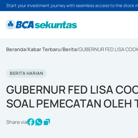
Start your investment journey with seamless access to the stock 
Beranda
/
Kabar Terbaru
/
Berita
/
GUBERNUR FED LISA COO
BERITA HARIAN
GUBERNUR FED LISA CO
SOAL PEMECATAN OLEH
Share via