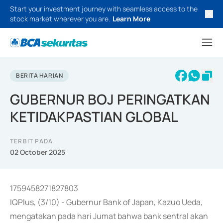
Start your investment journey with seamless access to the
stock market wherever you are.
Learn More
BERITA HARIAN
GUBERNUR BOJ PERINGATKAN
KETIDAKPASTIAN GLOBAL
TERBIT PADA
02 October 2025
1759458271827803
IQPlus, (3/10) - Gubernur Bank of Japan, Kazuo Ueda,
mengatakan pada hari Jumat bahwa bank sentral akan