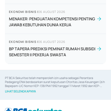
EKONOMI BISNIS
|
06 AUGUST 2026
MENAKER: PENGUATAN KOMPETENSI PENTING
JAWAB KEBUTUHAN DUNIA KERJA
EKONOMI BISNIS
|
06 AUGUST 2026
BP TAPERA PREDIKSI PEMINAT RUMAH SUBSIDI
SEMESTER II PEKERJA SWASTA
PT BCA Sekuritas telah memperoleh izin usaha sebagai Perantara 
Pedagang Efek berdasarkan surat keputusan Otoritas Jasa Keuangan (d.h 
Bapepam-LK) Nomor KEP-138/PM/1992 tanggal 11 Maret 1992 dan KEP-
06/D.04/2014 tanggal 28 Februari 2014, izin usaha sebagai Penjamin Emisi 
LIHAT SELENGKAPNYA
Efek berdasarkan surat keputusan Otoritas Jasa Keuangan Nomor KEP-
12/PM/PEE/1997 tanggal 24 September 1997 dan KEP-07/D.04/2014 
tanggal 28 Februari 2014, izin usaha sebagai penyedia Jasa Konsultasi 
(
Advisory
) atas kegiatan merger, akuisisi, divestasi, dan 
join venture
berdasarkan surat keputusan Otoritas Jasa Keuangan Nomor S-