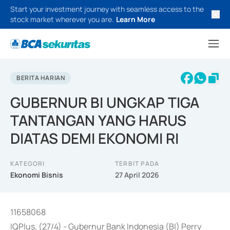
Start your investment journey with seamless access to the
stock market wherever you are.
Learn More
BERITA HARIAN
GUBERNUR BI UNGKAP TIGA
TANTANGAN YANG HARUS
DIATAS DEMI EKONOMI RI
KATEGORI
TERBIT PADA
Ekonomi Bisnis
27 April 2026
11658068
IQPlus, (27/4) - Gubernur Bank Indonesia (BI) Perry