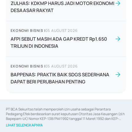
ZULHAS: KDKMP HARUS JADI MOTOR EKONOMI
DESAASAR RAKYAT
EKONOMI BISNIS
|
05 AUGUST 2026
AFPI SEBUT MASIH ADA GAP KREDT Rp1.650
TRILIUN DI INDONESIA
EKONOMI BISNIS
|
05 AUGUST 2026
BAPPENAS: PRAKTIK BAIK SDGS SEDERHANA
DAPAT BERI PERUBAHAN PENTING
PT BCA Sekuritas telah memperoleh izin usaha sebagai Perantara 
Pedagang Efek berdasarkan surat keputusan Otoritas Jasa Keuangan (d.h 
Bapepam-LK) Nomor KEP-138/PM/1992 tanggal 11 Maret 1992 dan KEP-
06/D.04/2014 tanggal 28 Februari 2014, izin usaha sebagai Penjamin Emisi 
LIHAT SELENGKAPNYA
Efek berdasarkan surat keputusan Otoritas Jasa Keuangan Nomor KEP-