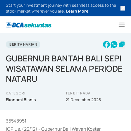
Start your investment journey with seamless access to the
stock market wherever you are.
Learn More
BERITA HARIAN
GUBERNUR BANTAH BALI SEPI
WISATAWAN SELAMA PERIODE
NATARU
KATEGORI
TERBIT PADA
Ekonomi Bisnis
21 December 2025
35548951
IQPlus, (22/12) - Gubernur Bali Wayan Koster