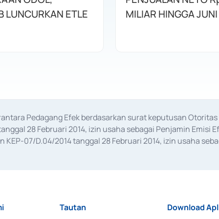
 LUNCURKAN ETLE
MILIAR HINGGA JUNI
erantara Pedagang Efek berdasarkan surat keputusan Otorit
anggal 28 Februari 2014, izin usaha sebagai Penjamin Emisi E
KEP-07/D.04/2014 tanggal 28 Februari 2014, izin usaha sebag
rat keputusan Otoritas Jasa Keuangan Nomor S-67/PM.21/2017 t
aan Transaksi Sertifikat Deposito di Pasar Uang yang izinnya d
ansaksi, serta Penatausahaan dan Penyelesaian Transaksi Sur
i
Tautan
Download Apl