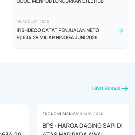
ODOL, MENHUB LUNCURKAN ETLE HUB
09 AUGUST 2026
IFISHDECO CATAT PENJUALAN NETO
Rp634,29 MILIAR HINGGA JUNI 2026
Lihat Semua
EKONOMI BISNIS
|
09 AUG 2026
BPS : HARGA DAGING SAPI DI
p634,29
ATAS HAP PADA AWAL