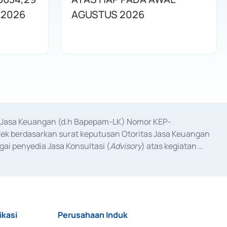
 2026
AGUSTUS 2026
as Jasa Keuangan (d.h Bapepam-LK) Nomor KEP-
fek berdasarkan surat keputusan Otoritas Jasa Keuangan 
ai penyedia Jasa Konsultasi (
Advisory
) atas kegiatan 
anggal 3 Februari 2017, dan beberapa izin usaha lainnya 
iterbitkan pada tahun 2017 dan izin usaha lainnya dari 
at Berharga Komersial yang izinnya diterbitkan pada 
ikasi
Perusahaan Induk