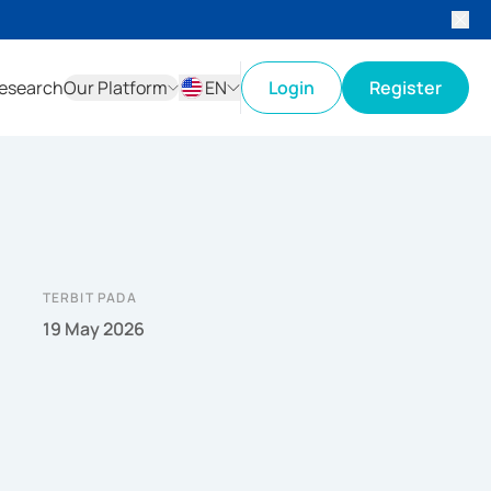
esearch
Our Platform
EN
Login
Register
ID
EN
TERBIT PADA
19 May 2026