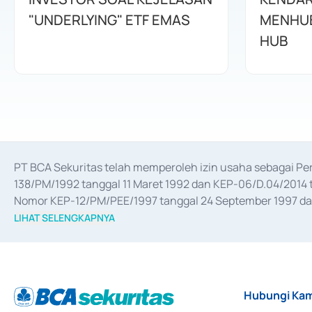
"UNDERLYING" ETF EMAS
MENHUB
HUB
PT BCA Sekuritas telah memperoleh izin usaha sebagai P
138/PM/1992 tanggal 11 Maret 1992 dan KEP-06/D.04/2014 t
Nomor KEP-12/PM/PEE/1997 tanggal 24 September 1997 dan 
merger, akuisisi, divestasi, dan 
join venture
 berdasarkan su
LIHAT SELENGKAPNYA
dari Bank Indonesia antara lain sebagai Perantara Pelaksan
Bank Indonesia sebagai Lembaga Pendukung Penerbitan, Tr
tahun 2018.
Hubungi Kam