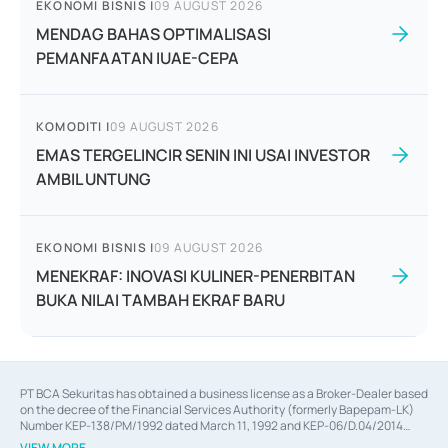
EKONOMI BISNIS
|
09 AUGUST 2026
MENDAG BAHAS OPTIMALISASI
PEMANFAATAN IUAE-CEPA
KOMODITI
|
09 AUGUST 2026
EMAS TERGELINCIR SENIN INI USAI INVESTOR
AMBIL UNTUNG
EKONOMI BISNIS
|
09 AUGUST 2026
MENEKRAF: INOVASI KULINER-PENERBITAN
BUKA NILAI TAMBAH EKRAF BARU
PT BCA Sekuritas has obtained a business license as a Broker-Dealer based
on the decree of the Financial Services Authority (formerly Bapepam-LK)
Number KEP-138/PM/1992 dated March 11, 1992 and KEP-06/D.04/2014
dated February 28, 2014, a business license as an Underwriter based on the
VIEW MORE