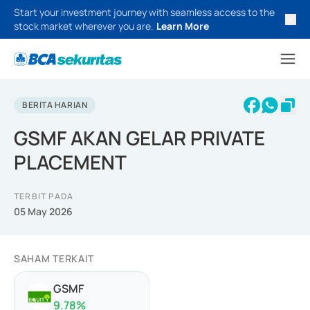
Start your investment journey with seamless access to the
stock market wherever you are.
Learn More
BERITA HARIAN
GSMF AKAN GELAR PRIVATE
PLACEMENT
TERBIT PADA
05 May 2026
SAHAM TERKAIT
GSMF
9.78
%