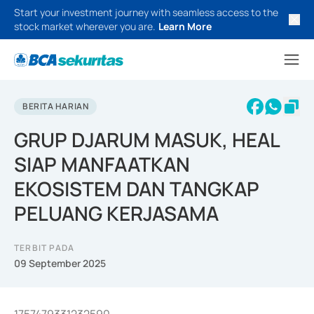
Start your investment journey with seamless access to the
stock market wherever you are.
Learn More
BERITA HARIAN
GRUP DJARUM MASUK, HEAL
SIAP MANFAATKAN
EKOSISTEM DAN TANGKAP
PELUANG KERJASAMA
TERBIT PADA
09 September 2025