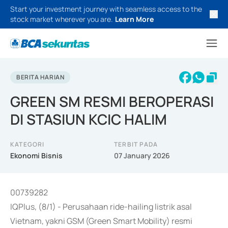
Start your investment journey with seamless access to the
stock market wherever you are.
Learn More
BERITA HARIAN
GREEN SM RESMI BEROPERASI
DI STASIUN KCIC HALIM
KATEGORI
TERBIT PADA
Ekonomi Bisnis
07 January 2026
00739282
IQPlus, (8/1) - Perusahaan ride-hailing listrik asal
Vietnam, yakni GSM (Green Smart Mobility) resmi