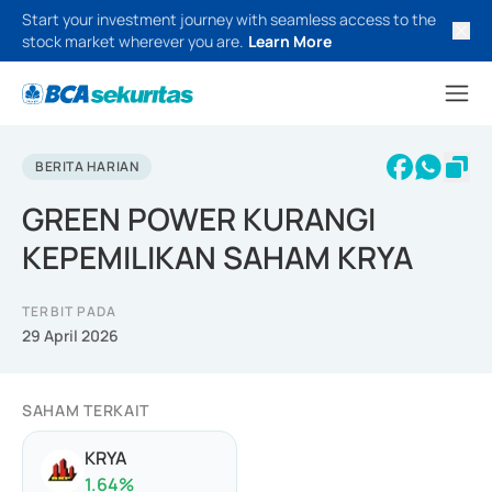
Start your investment journey with seamless access to the
stock market wherever you are.
Learn More
BERITA HARIAN
GREEN POWER KURANGI
KEPEMILIKAN SAHAM KRYA
TERBIT PADA
29 April 2026
SAHAM TERKAIT
KRYA
1.64
%