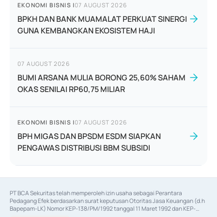
EKONOMI BISNIS
|
07 AUGUST 2026
BPKH DAN BANK MUAMALAT PERKUAT SINERGI
GUNA KEMBANGKAN EKOSISTEM HAJI
07 AUGUST 2026
BUMI ARSANA MULIA BORONG 25,60% SAHAM
OKAS SENILAI RP60,75 MILIAR
EKONOMI BISNIS
|
07 AUGUST 2026
BPH MIGAS DAN BPSDM ESDM SIAPKAN
PENGAWAS DISTRIBUSI BBM SUBSIDI
PT BCA Sekuritas telah memperoleh izin usaha sebagai Perantara 
Pedagang Efek berdasarkan surat keputusan Otoritas Jasa Keuangan (d.h 
Bapepam-LK) Nomor KEP-138/PM/1992 tanggal 11 Maret 1992 dan KEP-
06/D.04/2014 tanggal 28 Februari 2014, izin usaha sebagai Penjamin Emisi 