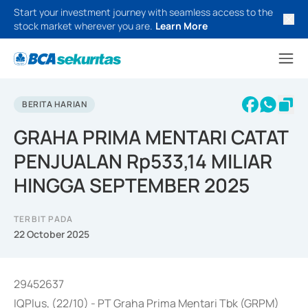
Start your investment journey with seamless access to the
stock market wherever you are.
Learn More
BERITA HARIAN
GRAHA PRIMA MENTARI CATAT
PENJUALAN Rp533,14 MILIAR
HINGGA SEPTEMBER 2025
TERBIT PADA
22 October 2025
29452637
IQPlus, (22/10) - PT Graha Prima Mentari Tbk (GRPM)