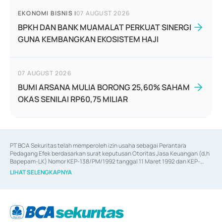
EKONOMI BISNIS
|
07 AUGUST 2026
BPKH DAN BANK MUAMALAT PERKUAT SINERGI
GUNA KEMBANGKAN EKOSISTEM HAJI
07 AUGUST 2026
BUMI ARSANA MULIA BORONG 25,60% SAHAM
OKAS SENILAI RP60,75 MILIAR
PT BCA Sekuritas telah memperoleh izin usaha sebagai Perantara 
Pedagang Efek berdasarkan surat keputusan Otoritas Jasa Keuangan (d.h 
Bapepam-LK) Nomor KEP-138/PM/1992 tanggal 11 Maret 1992 dan KEP-
06/D.04/2014 tanggal 28 Februari 2014, izin usaha sebagai Penjamin Emisi 
LIHAT SELENGKAPNYA
Efek berdasarkan surat keputusan Otoritas Jasa Keuangan Nomor KEP-
12/PM/PEE/1997 tanggal 24 September 1997 dan KEP-07/D.04/2014 
tanggal 28 Februari 2014, izin usaha sebagai penyedia Jasa Konsultasi 
(
Advisory
) atas kegiatan merger, akuisisi, divestasi, dan 
join venture
berdasarkan surat keputusan Otoritas Jasa Keuangan Nomor S-
67/PM.21/2017 tanggal 3 Februari 2017, dan beberapa izin usaha lainnya 