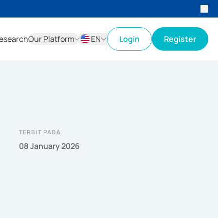
esearch
Our Platform
EN
Login
Register
ID
EN
TERBIT PADA
08 January 2026