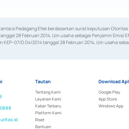
erantara Pedagang Efek berdasarkan surat keputusan Otorit
anggal 28 Februari 2014, izin usaha sebagai Penjamin Emisi E
KEP-07/D.04/2014 tanggal 28 Februari 2014, izin usaha sebag
rat keputusan Otoritas Jasa Keuangan Nomor S-67/PM.21/2017 t
aan Transaksi Sertifikat Deposito di Pasar Uang yang izinnya d
ansaksi, serta Penatausahaan dan Penyelesaian Transaksi Sur
i
Tautan
Download Apl
Tentang Kami
Google Play
9
Layanan Kami
App Store
Kabar Terbaru
Windows App
 0888
Platform Kami
ritas.id
Riset
Bantuan