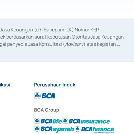
as Jasa Keuangan (d.h Bapepam-LK) Nomor KEP-
fek berdasarkan surat keputusan Otoritas Jasa Keuangan 
ai penyedia Jasa Konsultasi (
Advisory
) atas kegiatan 
anggal 3 Februari 2017, dan beberapa izin usaha lainnya 
iterbitkan pada tahun 2017 dan izin usaha lainnya dari 
at Berharga Komersial yang izinnya diterbitkan pada 
ikasi
Perusahaan Induk
BCA Group