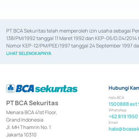
PT BCA Sekuritas telah memperoleh izin usaha sebagai P
138/PM/1992 tanggal 11 Maret 1992 dan KEP-06/D.04/2014 t
Nomor KEP-12/PM/PEE/1997 tanggal 24 September 1997 dan 
merger, akuisisi, divestasi, dan 
join venture
 berdasarkan su
LIHAT SELENGKAPNYA
dari Bank Indonesia antara lain sebagai Perantara Pelaksan
Bank Indonesia sebagai Lembaga Pendukung Penerbitan, Tr
tahun 2018.
Hubungi Kam
Halo BCA
PT BCA Sekuritas
1500888 ext 
WhatsApp
Menara BCA 41st Floor,
+62 819 1950
Grand Indonesia
Email
Jl. MH Thamrin No. 1
halo@bcaseku
Jakarta 10310