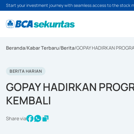
Start your investment journey with seamless access to the stock 
Beranda
/
Kabar Terbaru
/
Berita
/
GOPAY HADIRKAN PROGRA
BERITA HARIAN
GOPAY HADIRKAN PROG
KEMBALI
Share via