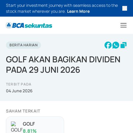
Start your investment journey with seamless access to the
stock market wherever you are.
Learn More
BERITA HARIAN
GOLF AKAN BAGIKAN DIVIDEN
PADA 29 JUNI 2026
TERBIT PADA
04 June 2026
SAHAM TERKAIT
GOLF
8.81
%