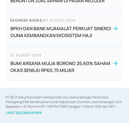
BERUNTUN JUAL SAHAM DI PASAR REGULER
EKONOMI BISNIS
|
07 AUGUST 2026
BPKH DAN BANK MUAMALAT PERKUAT SINERGI
GUNA KEMBANGKAN EKOSISTEM HAJI
07 AUGUST 2026
BUMI ARSANA MULIA BORONG 25,60% SAHAM
OKAS SENILAI RP60,75 MILIAR
PT BCA Sekuritas telah memperoleh izin usaha sebagai Perantara 
Pedagang Efek berdasarkan surat keputusan Otoritas Jasa Keuangan (d.h 
Bapepam-LK) Nomor KEP-138/PM/1992 tanggal 11 Maret 1992 dan KEP-
06/D.04/2014 tanggal 28 Februari 2014, izin usaha sebagai Penjamin Emisi 
LIHAT SELENGKAPNYA
Efek berdasarkan surat keputusan Otoritas Jasa Keuangan Nomor KEP-
12/PM/PEE/1997 tanggal 24 September 1997 dan KEP-07/D.04/2014 
tanggal 28 Februari 2014, izin usaha sebagai penyedia Jasa Konsultasi 