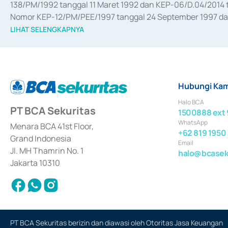
138/PM/1992 tanggal 11 Maret 1992 dan KEP-06/D.04/2014 t
Nomor KEP-12/PM/PEE/1997 tanggal 24 September 1997 dan 
merger, akuisisi, divestasi, dan 
join venture
 berdasarkan su
LIHAT SELENGKAPNYA
dari Bank Indonesia antara lain sebagai Perantara Pelaksan
Bank Indonesia sebagai Lembaga Pendukung Penerbitan, Tr
tahun 2018.
Hubungi Kam
Halo BCA
PT BCA Sekuritas
1500888 ext 
WhatsApp
Menara BCA 41st Floor,
+62 819 1950
Grand Indonesia
Email
Jl. MH Thamrin No. 1
halo@bcaseku
Jakarta 10310
PT BCA Sekuritas berizin dan diawasi oleh Otoritas Jasa Keuangan