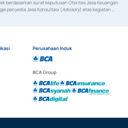
fek berdasarkan surat keputusan Otoritas Jasa Keuangan 
ai penyedia Jasa Konsultasi (
Advisory
) atas kegiatan 
anggal 3 Februari 2017, dan beberapa izin usaha lainnya 
iterbitkan pada tahun 2017 dan izin usaha lainnya dari 
at Berharga Komersial yang izinnya diterbitkan pada 
ikasi
Perusahaan Induk
BCA Group