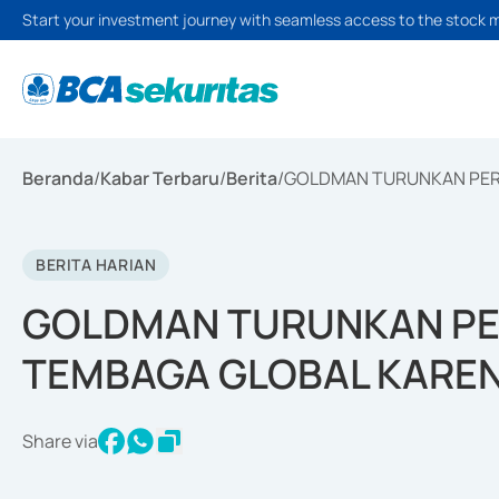
Start your investment journey with seamless access to the stock 
Beranda
/
Kabar Terbaru
/
Berita
/
GOLDMAN TURUNKAN PER
BERITA HARIAN
GOLDMAN TURUNKAN PE
TEMBAGA GLOBAL KAREN
Share via