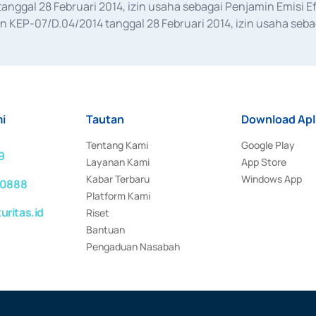
anggal 28 Februari 2014, izin usaha sebagai Penjamin Emisi E
KEP-07/D.04/2014 tanggal 28 Februari 2014, izin usaha sebag
rat keputusan Otoritas Jasa Keuangan Nomor S-67/PM.21/2017 t
aan Transaksi Sertifikat Deposito di Pasar Uang yang izinnya d
ansaksi, serta Penatausahaan dan Penyelesaian Transaksi Sur
i
Tautan
Download Apl
Tentang Kami
Google Play
9
Layanan Kami
App Store
Kabar Terbaru
Windows App
 0888
Platform Kami
ritas.id
Riset
Bantuan
Pengaduan Nasabah