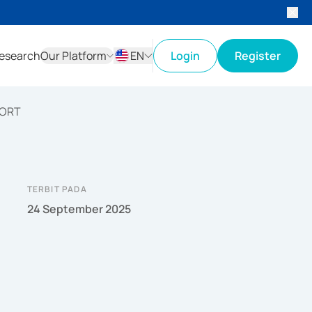
esearch
Our Platform
EN
Login
Register
ID
EN
PORT
TERBIT PADA
24 September 2025