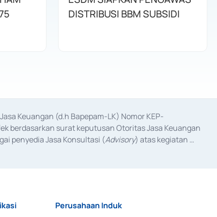
75
DISTRIBUSI BBM SUBSIDI
as Jasa Keuangan (d.h Bapepam-LK) Nomor KEP-
fek berdasarkan surat keputusan Otoritas Jasa Keuangan 
ai penyedia Jasa Konsultasi (
Advisory
) atas kegiatan 
anggal 3 Februari 2017, dan beberapa izin usaha lainnya 
iterbitkan pada tahun 2017 dan izin usaha lainnya dari 
at Berharga Komersial yang izinnya diterbitkan pada 
ikasi
Perusahaan Induk