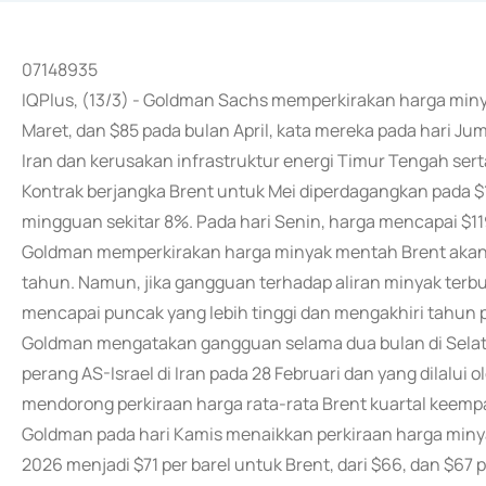
07148935
IQPlus, (13/3) - Goldman Sachs memperkirakan harga minyak
Maret, dan $85 pada bulan April, kata mereka pada hari Jum
Iran dan kerusakan infrastruktur energi Timur Tengah ser
Kontrak berjangka Brent untuk Mei diperdagangkan pada $1
mingguan sekitar 8%. Pada hari Senin, harga mencapai $119
Goldman memperkirakan harga minyak mentah Brent akan s
tahun. Namun, jika gangguan terhadap aliran minyak terbu
mencapai puncak yang lebih tinggi dan mengakhiri tahun pa
Goldman mengatakan gangguan selama dua bulan di Selat H
perang AS-Israel di Iran pada 28 Februari dan yang dilalui
mendorong perkiraan harga rata-rata Brent kuartal keempat 
Goldman pada hari Kamis menaikkan perkiraan harga miny
2026 menjadi $71 per barel untuk Brent, dari $66, dan $67 