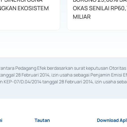
GKAN EKOSISTEM
OKAS SENILAI RP60,
MILIAR
erantara Pedagang Efek berdasarkan surat keputusan Otorit
anggal 28 Februari 2014, izin usaha sebagai Penjamin Emisi E
KEP-07/D.04/2014 tanggal 28 Februari 2014, izin usaha sebag
rat keputusan Otoritas Jasa Keuangan Nomor S-67/PM.21/2017 t
aan Transaksi Sertifikat Deposito di Pasar Uang yang izinnya d
ansaksi, serta Penatausahaan dan Penyelesaian Transaksi Sur
i
Tautan
Download Apl