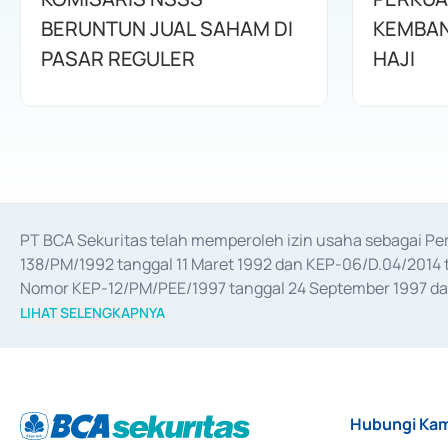
BERUNTUN JUAL SAHAM DI
KEMBAN
PASAR REGULER
HAJI
PT BCA Sekuritas telah memperoleh izin usaha sebagai P
138/PM/1992 tanggal 11 Maret 1992 dan KEP-06/D.04/2014 t
Nomor KEP-12/PM/PEE/1997 tanggal 24 September 1997 dan 
merger, akuisisi, divestasi, dan 
join venture
 berdasarkan su
LIHAT SELENGKAPNYA
dari Bank Indonesia antara lain sebagai Perantara Pelaksan
Bank Indonesia sebagai Lembaga Pendukung Penerbitan, Tr
tahun 2018.
Hubungi Kam