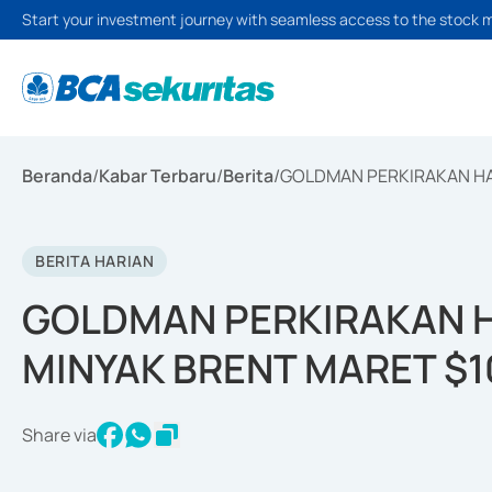
Start your investment journey with seamless access to the stock 
Beranda
/
Kabar Terbaru
/
Berita
/
GOLDMAN PERKIRAKAN HA
BERITA HARIAN
GOLDMAN PERKIRAKAN 
MINYAK BRENT MARET $1
Share via