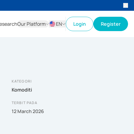
esearch
Our Platform
EN
Login
Register
ID
EN
KATEGORI
Komoditi
TERBIT PADA
12 March 2026