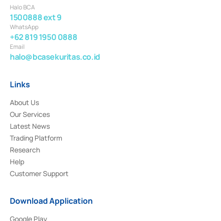
Halo BCA
1500888 ext 9
WhatsApp
+62 819 1950 0888
Email
halo@bcasekuritas.co.id
Links
About Us
Our Services
Latest News
Trading Platform
Research
Help
Customer Support
Download Application
Google Play