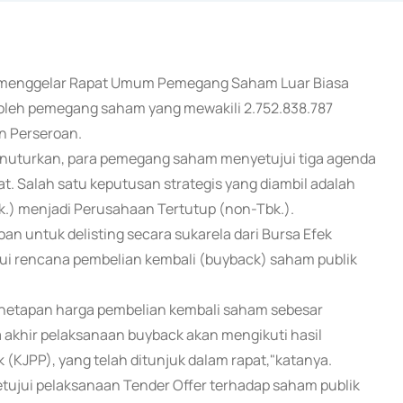
lah menggelar Rapat Umum Pemegang Saham Luar Biasa
 oleh pemegang saham yang mewakili 2.752.838.787
n Perseroan.
menuturkan, para pemegang saham menyetujui tiga agenda
 Salah satu keputusan strategis yang diambil adalah
k.) menjadi Perusahaan Tertutup (non-Tbk.).
n untuk delisting secara sukarela dari Bursa Efek
jui rencana pembelian kembali (buyback) saham publik
penetapan harga pembelian kembali saham sebesar
akhir pelaksanaan buyback akan mengikuti hasil
k (KJPP), yang telah ditunjuk dalam rapat,"katanya.
etujui pelaksanaan Tender Offer terhadap saham publik