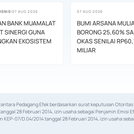
ISNIS
|
07 AUG 2026
07 AUG 2026
AN BANK MUAMALAT
BUMI ARSANA MULI
T SINERGI GUNA
BORONG 25,60% S
GKAN EKOSISTEM
OKAS SENILAI RP60,
MILIAR
erantara Pedagang Efek berdasarkan surat keputusan Otorit
anggal 28 Februari 2014, izin usaha sebagai Penjamin Emisi E
KEP-07/D.04/2014 tanggal 28 Februari 2014, izin usaha sebag
rat keputusan Otoritas Jasa Keuangan Nomor S-67/PM.21/2017 t
aan Transaksi Sertifikat Deposito di Pasar Uang yang izinnya d