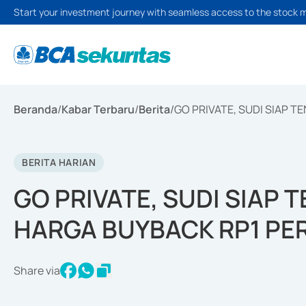
Start your investment journey with seamless access to the stock 
Beranda
/
Kabar Terbaru
/
Berita
/
GO PRIVATE, SUDI SIAP 
BERITA HARIAN
GO PRIVATE, SUDI SIAP 
HARGA BUYBACK RP1 PE
Share via