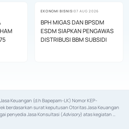
EKONOMI BISNIS
|
07 AUG 2026
A
BPH MIGAS DAN BPSDM
AHAM
ESDM SIAPKAN PENGAWAS
75
DISTRIBUSI BBM SUBSIDI
as Jasa Keuangan (d.h Bapepam-LK) Nomor KEP-
fek berdasarkan surat keputusan Otoritas Jasa Keuangan 
ai penyedia Jasa Konsultasi (
Advisory
) atas kegiatan 
anggal 3 Februari 2017, dan beberapa izin usaha lainnya 
iterbitkan pada tahun 2017 dan izin usaha lainnya dari 