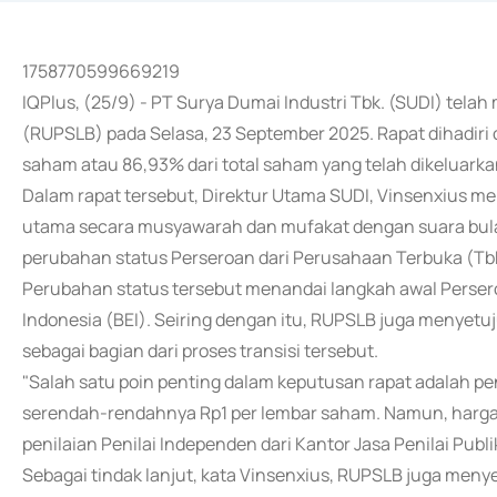
1758770599669219
IQPlus, (25/9) - PT Surya Dumai Industri Tbk. (SUDI) te
(RUPSLB) pada Selasa, 23 September 2025. Rapat dihadiri
saham atau 86,93% dari total saham yang telah dikeluarka
Dalam rapat tersebut, Direktur Utama SUDI, Vinsenxius 
utama secara musyawarah dan mufakat dengan suara bulat.
perubahan status Perseroan dari Perusahaan Terbuka (Tb
Perubahan status tersebut menandai langkah awal Perseroa
Indonesia (BEI). Seiring dengan itu, RUPSLB juga menyetu
sebagai bagian dari proses transisi tersebut.
"Salah satu poin penting dalam keputusan rapat adalah 
serendah-rendahnya Rp1 per lembar saham. Namun, harga 
penilaian Penilai Independen dari Kantor Jasa Penilai Publi
Sebagai tindak lanjut, kata Vinsenxius, RUPSLB juga meny