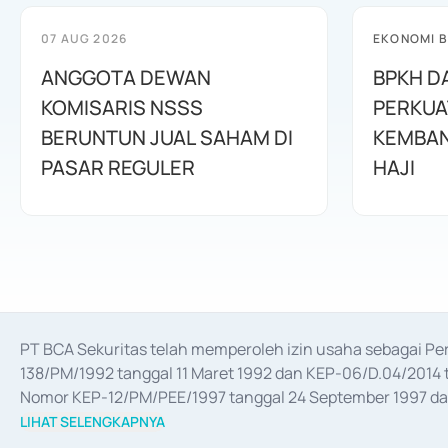
07 AUG 2026
EKONOMI B
ANGGOTA DEWAN
BPKH D
KOMISARIS NSSS
PERKUA
BERUNTUN JUAL SAHAM DI
KEMBAN
PASAR REGULER
HAJI
PT BCA Sekuritas telah memperoleh izin usaha sebagai P
138/PM/1992 tanggal 11 Maret 1992 dan KEP-06/D.04/2014 t
Nomor KEP-12/PM/PEE/1997 tanggal 24 September 1997 dan 
merger, akuisisi, divestasi, dan 
join venture
 berdasarkan su
LIHAT SELENGKAPNYA
dari Bank Indonesia antara lain sebagai Perantara Pelaksan