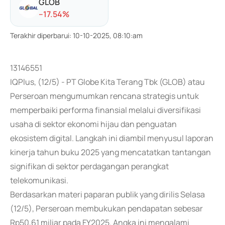
GLOB
-
-17.54
%
Terakhir diperbarui
:
10-10-2025, 08:10:am
13146551
IQPlus, (12/5) - PT Globe Kita Terang Tbk (GLOB) atau
Perseroan mengumumkan rencana strategis untuk
memperbaiki performa finansial melalui diversifikasi
usaha di sektor ekonomi hijau dan penguatan
ekosistem digital. Langkah ini diambil menyusul laporan
kinerja tahun buku 2025 yang mencatatkan tantangan
signifikan di sektor perdagangan perangkat
telekomunikasi.
Berdasarkan materi paparan publik yang dirilis Selasa
(12/5), Perseroan membukukan pendapatan sebesar
Rp50,61 miliar pada FY2025. Angka ini mengalami