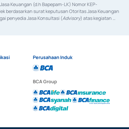
as Jasa Keuangan (d.h Bapepam-LK) Nomor KEP-
fek berdasarkan surat keputusan Otoritas Jasa Keuangan 
ai penyedia Jasa Konsultasi (
Advisory
) atas kegiatan 
anggal 3 Februari 2017, dan beberapa izin usaha lainnya 
iterbitkan pada tahun 2017 dan izin usaha lainnya dari 
at Berharga Komersial yang izinnya diterbitkan pada 
ikasi
Perusahaan Induk
BCA Group