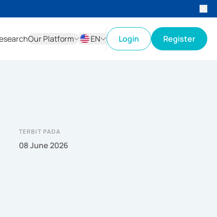
esearch
Our Platform
EN
Login
Register
ID
EN
TERBIT PADA
08 June 2026