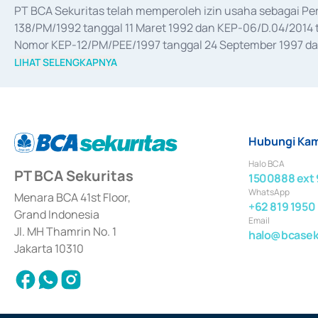
PT BCA Sekuritas telah memperoleh izin usaha sebagai P
138/PM/1992 tanggal 11 Maret 1992 dan KEP-06/D.04/2014 t
Nomor KEP-12/PM/PEE/1997 tanggal 24 September 1997 dan 
merger, akuisisi, divestasi, dan 
join venture
 berdasarkan su
LIHAT SELENGKAPNYA
dari Bank Indonesia antara lain sebagai Perantara Pelaksan
Bank Indonesia sebagai Lembaga Pendukung Penerbitan, Tr
tahun 2018.
Hubungi Kam
Halo BCA
PT BCA Sekuritas
1500888 ext 
WhatsApp
Menara BCA 41st Floor,
+62 819 1950
Grand Indonesia
Email
Jl. MH Thamrin No. 1
halo@bcaseku
Jakarta 10310