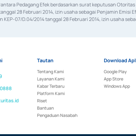
erantara Pedagang Efek berdasarkan surat keputusan Otorit
anggal 28 Februari 2014, izin usaha sebagai Penjamin Emisi E
KEP-07/D.04/2014 tanggal 28 Februari 2014, izin usaha sebag
rat keputusan Otoritas Jasa Keuangan Nomor S-67/PM.21/2017 t
aan Transaksi Sertifikat Deposito di Pasar Uang yang izinnya d
ansaksi, serta Penatausahaan dan Penyelesaian Transaksi Sur
i
Tautan
Download Apl
Tentang Kami
Google Play
9
Layanan Kami
App Store
Kabar Terbaru
Windows App
 0888
Platform Kami
ritas.id
Riset
Bantuan
Pengaduan Nasabah