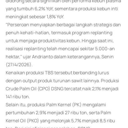
didorong secara signifikan oleh performa kebun plasma
yang tumbuh 6,2% YoY, sementara produksi kebun inti
meningkat sebesar 1,8% YoY.
"Perseroan menyiapkan berbagai langkah strategis dan
penuh kehati-hatian, termasuk program replanting
untuk menjaga produktivitas kebun. Hingga saat ini,
realisasi replanting telah mencapai sekitar 5.000-an
hektar," ujar Andrianto dalam keterangannya, Senin
(27/4/2026).
Kenaikan produksi TBS tersebut berbanding lurus
dengan output produk turunan sawit lainnya. Produksi
Crude Palm Oil (CPO) DSNG tercatat naik 2,1% menjadi
141 ribu ton.
Selain itu, produksi Palm Kernel (PK) mengalami
pertumbuhan 2,9% menjadi 27 ribu ton, serta Palm
Kernel Oil (PKO) yang melonjak 5,7% menjadi 8,5 ribu