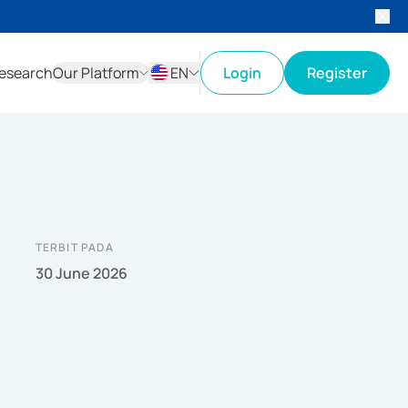
esearch
Our Platform
EN
Login
Register
ID
EN
TERBIT PADA
30 June 2026