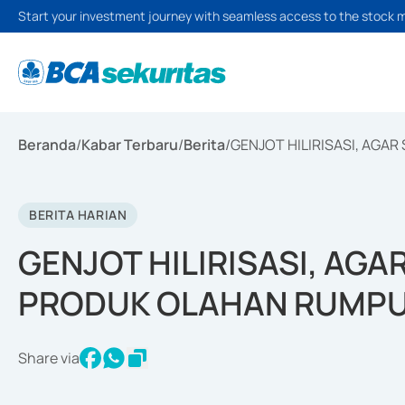
Start your investment journey with seamless access to the stock 
Beranda
/
Kabar Terbaru
/
Berita
/
GENJOT HILIRISASI, AG
BERITA HARIAN
GENJOT HILIRISASI, AG
PRODUK OLAHAN RUMP
Share via