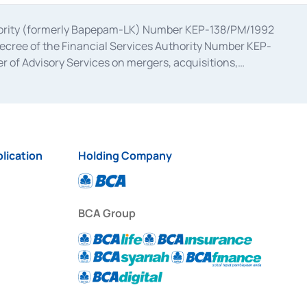
uthority (formerly Bapepam-LK) Number KEP-138/PM/1992
decree of the Financial Services Authority Number KEP-
 of Advisory Services on mergers, acquisitions,
bruary 28, 2014, a business license as a provider of
ial Services Authority Number S-67/PM.21/2017 dated
ementation of Certificate of Deposit Transactions in the
ion for the Issuance, Transaction, and Administration and
lication
Holding Company
BCA Group