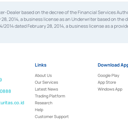
oker-Dealer based on the decree of the Financial Services A
28, 2014, a business license as an Underwriter based on the 
014 dated February 28, 2014, a business license as a provider
 Financial Services Authority Number S-67/PM.21/2014 dated Fe
and joint ventures based on the decision letter of the Financ
 Bank Indonesia, among others as an Intermediary for the Impl
usiness licenses from Bank Indonesia as a Supporting Institut
e was issued in 2018.
Links
Download App
About Us
Google Play
9
Our Services
App Store
Latest News
Windows App
 0888
Trading Platform
ritas.co.id
Research
Help
Customer Support