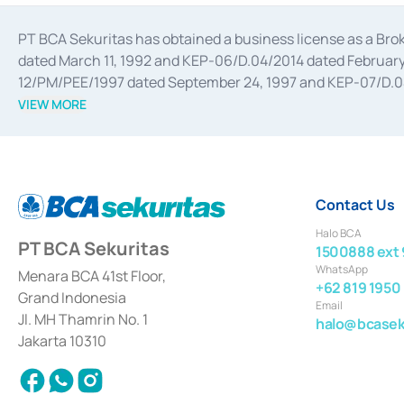
PT BCA Sekuritas has obtained a business license as a Br
dated March 11, 1992 and KEP-06/D.04/2014 dated February 
12/PM/PEE/1997 dated September 24, 1997 and KEP-07/D.04/2
divestments, and joint ventures based on the decree of the
VIEW MORE
Advisory Services for mergers, acquisitions, divestments, 
February 3, 2017, and several other business licenses from
Money Market whose license was issued in 2017 and other b
Settlement of Commercial Paper Transactions whose licens
Contact Us
Halo BCA
PT BCA Sekuritas
1500888 ext 
WhatsApp
Menara BCA 41st Floor,
+62 819 1950
Grand Indonesia
Email
Jl. MH Thamrin No. 1
halo@bcaseku
Jakarta 10310