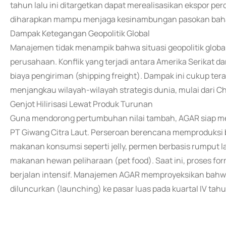
tahun lalu ini ditargetkan dapat merealisasikan ekspor pe
diharapkan mampu menjaga kesinambungan pasokan bahan
Dampak Ketegangan Geopolitik Global
Manajemen tidak menampik bahwa situasi geopolitik global
perusahaan. Konflik yang terjadi antara Amerika Serikat d
biaya pengiriman (shipping freight). Dampak ini cukup te
menjangkau wilayah-wilayah strategis dunia, mulai dari Ch
Genjot Hilirisasi Lewat Produk Turunan
Guna mendorong pertumbuhan nilai tambah, AGAR siap mela
PT Giwang Citra Laut. Perseroan berencana memproduksi b
makanan konsumsi seperti jelly, permen berbasis rumput l
makanan hewan peliharaan (pet food). Saat ini, proses fo
berjalan intensif. Manajemen AGAR memproyeksikan bahwa j
diluncurkan (launching) ke pasar luas pada kuartal IV tah