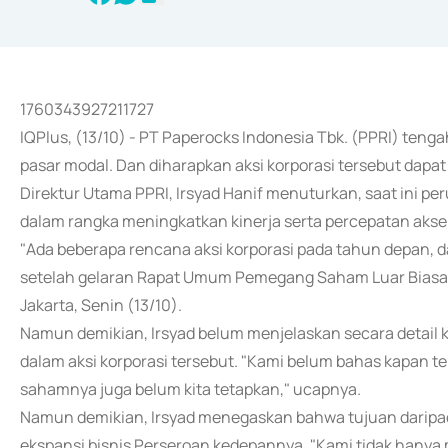
1760343927211727
IQPlus, (13/10) - PT Paperocks Indonesia Tbk. (PPRI) teng
pasar modal. Dan diharapkan aksi korporasi tersebut dapa
Direktur Utama PPRI, Irsyad Hanif menuturkan, saat ini 
dalam rangka meningkatkan kinerja serta percepatan akse
"Ada beberapa rencana aksi korporasi pada tahun depan, da
setelah gelaran Rapat Umum Pemegang Saham Luar Biasa (
Jakarta, Senin (13/10).
Namun demikian, Irsyad belum menjelaskan secara detail 
dalam aksi korporasi tersebut. "Kami belum bahas kapan tep
sahamnya juga belum kita tetapkan," ucapnya.
Namun demikian, Irsyad menegaskan bahwa tujuan daripada 
ekspansi bisnis Perseroan kedepannya. "Kami tidak hanya 