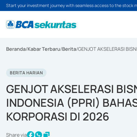
Start your investment journey with seamless access to the stock 
Beranda
/
Kabar Terbaru
/
Berita
/
GENJOT AKSELERASI BISN
BERITA HARIAN
GENJOT AKSELERASI BIS
INDONESIA (PPRI) BAHA
KORPORASI DI 2026
Share via