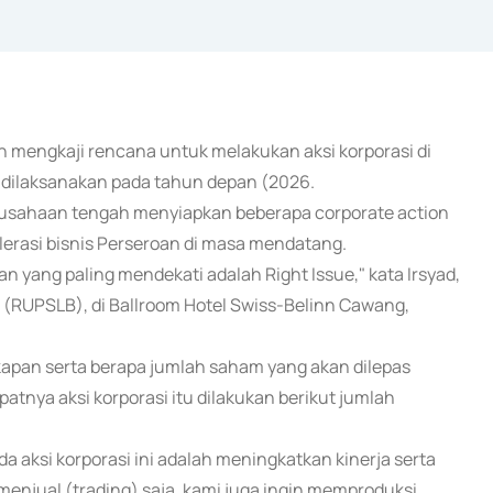
ah mengkaji rencana untuk melakukan aksi korporasi di
t dilaksanakan pada tahun depan (2026.
perusahaan tengah menyiapkan beberapa corporate action
lerasi bisnis Perseroan di masa mendatang.
n yang paling mendekati adalah Right Issue," kata Irsyad,
RUPSLB), di Ballroom Hotel Swiss-Belinn Cawang,
kapan serta berapa jumlah saham yang akan dilepas
atnya aksi korporasi itu dilakukan berikut jumlah
aksi korporasi ini adalah meningkatkan kinerja serta
menjual (trading) saja, kami juga ingin memproduksi