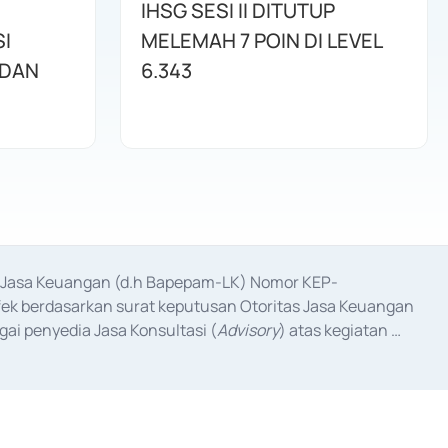
IHSG SESI II DITUTUP
I
MELEMAH 7 POIN DI LEVEL
 DAN
6.343
as Jasa Keuangan (d.h Bapepam-LK) Nomor KEP-
fek berdasarkan surat keputusan Otoritas Jasa Keuangan 
ai penyedia Jasa Konsultasi (
Advisory
) atas kegiatan 
anggal 3 Februari 2017, dan beberapa izin usaha lainnya 
iterbitkan pada tahun 2017 dan izin usaha lainnya dari 
at Berharga Komersial yang izinnya diterbitkan pada 