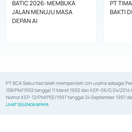
BATIC 2026: MEMBUKA
PT TIM
JALAN MENUJU MASA
BAKTI D
DEPAN AI
PT BCA Sekuritas telah memperoleh izin usaha sebagai P
138/PM/1992 tanggal 11 Maret 1992 dan KEP-06/D.04/2014 t
Nomor KEP-12/PM/PEE/1997 tanggal 24 September 1997 dan 
merger, akuisisi, divestasi, dan 
join venture
 berdasarkan su
LIHAT SELENGKAPNYA
dari Bank Indonesia antara lain sebagai Perantara Pelaksan
Bank Indonesia sebagai Lembaga Pendukung Penerbitan, Tr
tahun 2018.