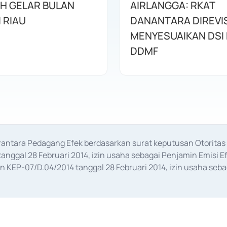
AH GELAR BULAN
AIRLANGGA: RKAT
I RIAU
DANANTARA DIREVIS
MENYESUAIKAN DSI
DDMF
erantara Pedagang Efek berdasarkan surat keputusan Otorit
anggal 28 Februari 2014, izin usaha sebagai Penjamin Emisi E
KEP-07/D.04/2014 tanggal 28 Februari 2014, izin usaha sebag
rat keputusan Otoritas Jasa Keuangan Nomor S-67/PM.21/2017 t
aan Transaksi Sertifikat Deposito di Pasar Uang yang izinnya d
ansaksi, serta Penatausahaan dan Penyelesaian Transaksi Sur