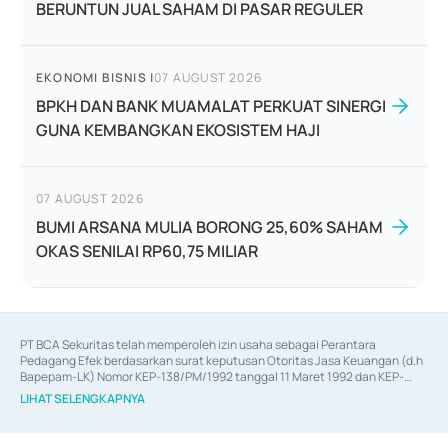
BERUNTUN JUAL SAHAM DI PASAR REGULER
EKONOMI BISNIS
|
07 AUGUST 2026
BPKH DAN BANK MUAMALAT PERKUAT SINERGI
GUNA KEMBANGKAN EKOSISTEM HAJI
07 AUGUST 2026
BUMI ARSANA MULIA BORONG 25,60% SAHAM
OKAS SENILAI RP60,75 MILIAR
PT BCA Sekuritas telah memperoleh izin usaha sebagai Perantara 
Pedagang Efek berdasarkan surat keputusan Otoritas Jasa Keuangan (d.h 
Bapepam-LK) Nomor KEP-138/PM/1992 tanggal 11 Maret 1992 dan KEP-
06/D.04/2014 tanggal 28 Februari 2014, izin usaha sebagai Penjamin Emisi 
LIHAT SELENGKAPNYA
Efek berdasarkan surat keputusan Otoritas Jasa Keuangan Nomor KEP-
12/PM/PEE/1997 tanggal 24 September 1997 dan KEP-07/D.04/2014 
tanggal 28 Februari 2014, izin usaha sebagai penyedia Jasa Konsultasi 