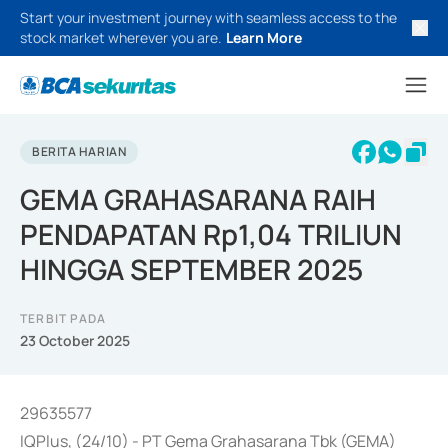
Start your investment journey with seamless access to the
stock market wherever you are.
Learn More
BERITA HARIAN
GEMA GRAHASARANA RAIH
PENDAPATAN Rp1,04 TRILIUN
HINGGA SEPTEMBER 2025
TERBIT PADA
23 October 2025
29635577
IQPlus, (24/10) - PT Gema Grahasarana Tbk (GEMA)