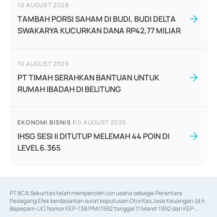
10 AUGUST 2026
TAMBAH PORSI SAHAM DI BUDI, BUDI DELTA
SWAKARYA KUCURKAN DANA RP42,77 MILIAR
10 AUGUST 2026
PT TIMAH SERAHKAN BANTUAN UNTUK
RUMAH IBADAH DI BELITUNG
EKONOMI BISNIS
|
10 AUGUST 2026
IHSG SESI II DITUTUP MELEMAH 44 POIN DI
LEVEL 6.365
PT BCA Sekuritas telah memperoleh izin usaha sebagai Perantara 
Pedagang Efek berdasarkan surat keputusan Otoritas Jasa Keuangan (d.h 
Bapepam-LK) Nomor KEP-138/PM/1992 tanggal 11 Maret 1992 dan KEP-
06/D.04/2014 tanggal 28 Februari 2014, izin usaha sebagai Penjamin Emisi 