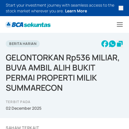
Start your investment journey with seamless access to the
stock market wherever you are.
Learn More
BERITA HARIAN
GELONTORKAN Rp536 MILIAR,
BUVA AMBIL ALIH BUKIT
PERMAI PROPERTI MILIK
SUMMARECON
TERBIT PADA
02 December 2025
SAHAM TERKAIT