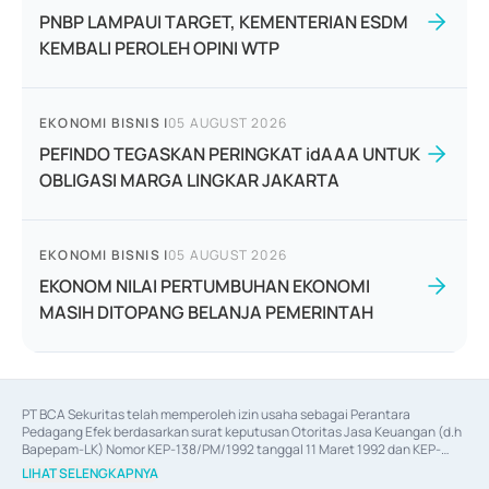
PNBP LAMPAUI TARGET, KEMENTERIAN ESDM
KEMBALI PEROLEH OPINI WTP
EKONOMI BISNIS
|
05 AUGUST 2026
PEFINDO TEGASKAN PERINGKAT idAAA UNTUK
OBLIGASI MARGA LINGKAR JAKARTA
EKONOMI BISNIS
|
05 AUGUST 2026
EKONOM NILAI PERTUMBUHAN EKONOMI
MASIH DITOPANG BELANJA PEMERINTAH
PT BCA Sekuritas telah memperoleh izin usaha sebagai Perantara 
Pedagang Efek berdasarkan surat keputusan Otoritas Jasa Keuangan (d.h 
Bapepam-LK) Nomor KEP-138/PM/1992 tanggal 11 Maret 1992 dan KEP-
06/D.04/2014 tanggal 28 Februari 2014, izin usaha sebagai Penjamin Emisi 
LIHAT SELENGKAPNYA
Efek berdasarkan surat keputusan Otoritas Jasa Keuangan Nomor KEP-