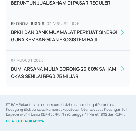
BERUNTUN JUAL SAHAM DI PASAR REGULER
EKONOMI BISNIS
|
07 AUGUST 2026
BPKH DAN BANK MUAMALAT PERKUAT SINERGI
GUNA KEMBANGKAN EKOSISTEM HAJI
07 AUGUST 2026
BUMI ARSANA MULIA BORONG 25,60% SAHAM
OKAS SENILAI RP60,75 MILIAR
PT BCA Sekuritas telah memperoleh izin usaha sebagai Perantara 
Pedagang Efek berdasarkan surat keputusan Otoritas Jasa Keuangan (d.h 
Bapepam-LK) Nomor KEP-138/PM/1992 tanggal 11 Maret 1992 dan KEP-
06/D.04/2014 tanggal 28 Februari 2014, izin usaha sebagai Penjamin Emisi 
LIHAT SELENGKAPNYA
Efek berdasarkan surat keputusan Otoritas Jasa Keuangan Nomor KEP-
12/PM/PEE/1997 tanggal 24 September 1997 dan KEP-07/D.04/2014 
tanggal 28 Februari 2014, izin usaha sebagai penyedia Jasa Konsultasi 