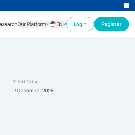
esearch
Our Platform
EN
Login
Register
ID
EN
TERBIT PADA
17 December 2025