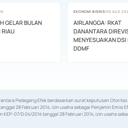
26
EKONOMI BISNIS
|
06 AUG 20
AH GELAR BULAN
AIRLANGGA: RKAT
I RIAU
DANANTARA DIREVIS
MENYESUAIKAN DSI
DDMF
erantara Pedagang Efek berdasarkan surat keputusan Otorit
anggal 28 Februari 2014, izin usaha sebagai Penjamin Emisi E
KEP-07/D.04/2014 tanggal 28 Februari 2014, izin usaha sebag
rat keputusan Otoritas Jasa Keuangan Nomor S-67/PM.21/2017 t
aan Transaksi Sertifikat Deposito di Pasar Uang yang izinnya d