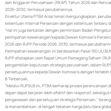
dan Anggaran Perusahaan (RKAP) Tahun 2026 dan Rencan
2026-2030, termasuk perubahannya.
Direktur Utama PTBA Arsal Ismail mengungkapkan, perub
ketentuan internal Perseroan dengan ketentuan terbaru
"Hal ini juga berkaitan dengan permintaan Badan Pengatu
pelimpahan kewenangan kepada Dewan Komisaris Persero
2026 dan RJPP Periode 2026-2030, termasuk perubahannya
Pelimpahan kewenangan ini berdasarkan Pasal 15G UU BU
RJPP ditetapkan oleh Rapat Umum Pemegang Saham (RUPS)
pengambilan keputusan strategis perusahaan, dalam RUP
persetujuannya kepada Dewan Komisaris dengan terlebi
B Terbanyak.
"Melalui RUPSLB ini, PTBA berharap proses perencanaan 
depan dapat berjalan lebih efektif dan responsif, sekali
pengawasan dan persetujuan strategis Perseroan," terang 
Ia menambahkan, di tengah tekanan harga batu bara glob