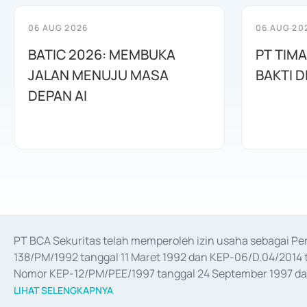
06 AUG 2026
06 AUG 20
BATIC 2026: MEMBUKA
PT TIM
JALAN MENUJU MASA
BAKTI D
DEPAN AI
PT BCA Sekuritas telah memperoleh izin usaha sebagai P
138/PM/1992 tanggal 11 Maret 1992 dan KEP-06/D.04/2014 t
Nomor KEP-12/PM/PEE/1997 tanggal 24 September 1997 dan 
merger, akuisisi, divestasi, dan 
join venture
 berdasarkan su
LIHAT SELENGKAPNYA
dari Bank Indonesia antara lain sebagai Perantara Pelaksan