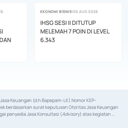
26
EKONOMI BISNIS
|
06 AUG 2026
IHSG SESI II DITUTUP
I
MELEMAH 7 POIN DI LEVEL
 DAN
6.343
as Jasa Keuangan (d.h Bapepam-LK) Nomor KEP-
fek berdasarkan surat keputusan Otoritas Jasa Keuangan 
ai penyedia Jasa Konsultasi (
Advisory
) atas kegiatan 
anggal 3 Februari 2017, dan beberapa izin usaha lainnya 
iterbitkan pada tahun 2017 dan izin usaha lainnya dari 